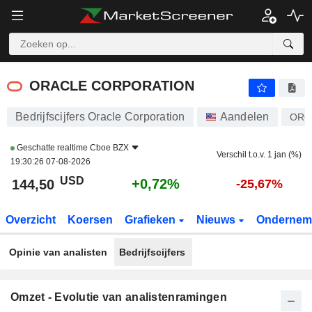
ORACLE CORPORATION
144,50
$
+0,72%
ORACLE CORPORATION
Bedrijfscijfers Oracle Corporation
Aandelen
ORC
Geschatte realtime
Cboe BZX
Verschil t.o.v. 1 jan (%)
19:30:26 07-08-2026
USD
+0,72%
144,50
-25,67%
Overzicht
Koersen
Grafieken
Nieuws
Ondernem
Opinie van analisten
Bedrijfscijfers
Omzet - Evolutie van analistenramingen