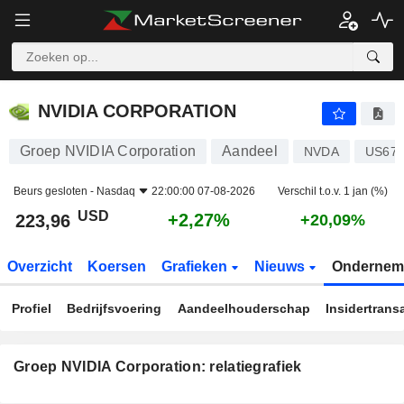
NVIDIA CORPORATION
223,96
$
+2,27%
NVIDIA CORPORATION
Groep NVIDIA Corporation
Aandeel
NVDA
US67
Beurs gesloten -
Nasdaq
22:00:00 07-08-2026
Verschil t.o.v. 1 jan (%)
USD
+2,27%
223,96
+20,09%
Overzicht
Koersen
Grafieken
Nieuws
Ondernem
Profiel
Bedrijfsvoering
Aandeelhouderschap
Insidertrans
Groep NVIDIA Corporation: relatiegrafiek