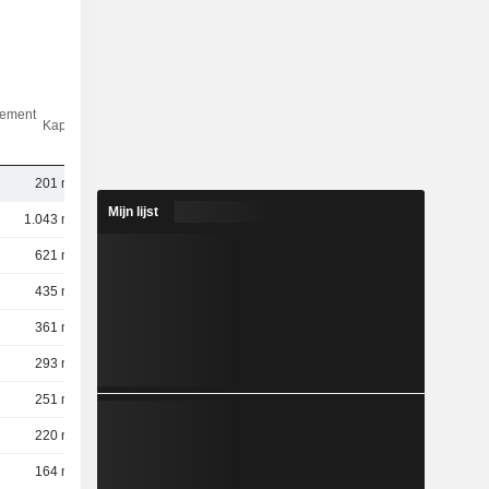
dement
Kap.($)
201 mld.
Mijn lijst
1.043 mld.
621 mld.
435 mld.
361 mld.
293 mld.
251 mld.
220 mld.
164 mld.