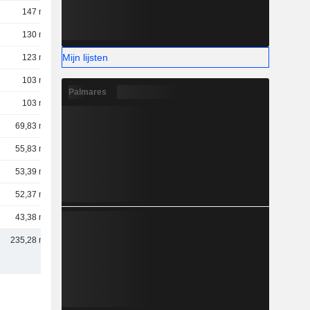
147 mld.
130 mld.
Mijn lijsten
123 mld.
103 mld.
Palmares
103 mld.
69,83 mld.
55,83 mld.
53,39 mld.
52,37 mld.
43,38 mld.
235,28 mld.