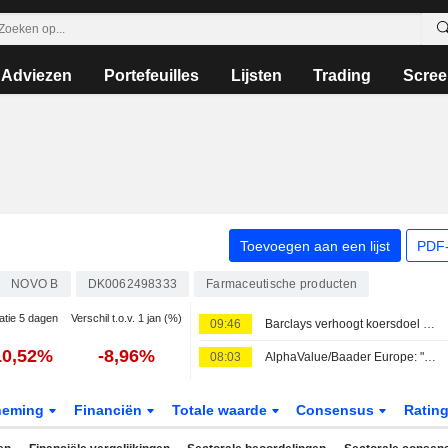
Adviezen
Portefeuilles
Lijsten
Trading
Scree
Toevoegen aan een lijst
PDF-
NOVO B
DK0062498333
Farmaceutische producten
atie 5 dagen
Verschil t.o.v. 1 jan (%)
09:46
Barclays verhoogt koersdoel voor Novo Nordisk naar 310 Deense kroon
10,52%
-8,96%
08:03
AlphaValue/Baader Europe: "Overdreven conservatieve" outlook van Novo Nordisk voor 2026 biedt ruimte voor verdere verhogingen
neming
Financiën
Totale waarde
Consensus
Ratin