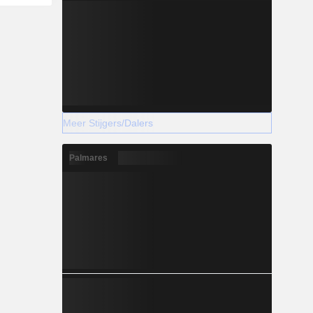
Meer Stijgers/Dalers
Palmares