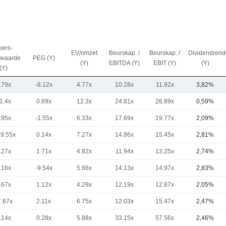
oers-
EV/omzet
Beurskap. /
Beurskap. /
Dividendren
kwaarde
PEG (Y)
(Y)
EBITDA (Y)
EBIT (Y)
(Y)
(Y)
.79x
-8.12x
4.77x
10.28x
11.92x
3,82%
1.4x
0.69x
12.3x
24.81x
26.89x
0,59%
.95x
-1.55x
6.33x
17.69x
19.77x
2,09%
19.55x
0.14x
7.27x
14.86x
15.45x
2,81%
.27x
1.71x
4.82x
11.94x
13.25x
2,74%
.16x
-9.54x
5.66x
14.13x
14.97x
2,83%
.67x
1.12x
4.29x
12.19x
12.87x
2,05%
7.87x
2.11x
6.75x
12.03x
15.47x
2,47%
.14x
0.28x
5.88x
33.15x
57.56x
2,46%