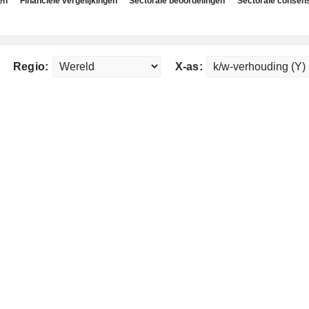
en
Financiële vergelijkingen
Sectorale beoordelingen
Sectorale consen
Regio:
X-as: