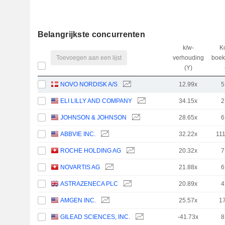
Belangrijkste concurrenten
k/w-
K
Toevoegen aan een lijst
verhouding
boe
(Y)
NOVO NORDISK A/S
12.99x
5
ELI LILLY AND COMPANY
34.15x
2
JOHNSON & JOHNSON
28.65x
6
ABBVIE INC.
32.22x
11
ROCHE HOLDING AG
20.32x
7
NOVARTIS AG
21.88x
6
ASTRAZENECA PLC
20.89x
4
AMGEN INC.
25.57x
1
GILEAD SCIENCES, INC.
-41.73x
8