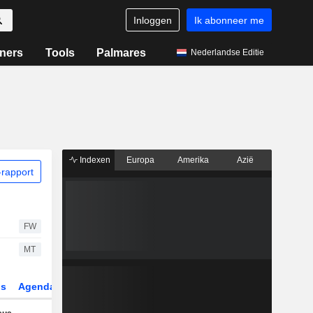
Inloggen
Ik abonneer me
ners
Tools
Palmares
Nederlandse Editie
Indexen
Europa
Amerika
Azië
rapport
FW
MT
gs
Agenda
Sector
Derivaten
ETF's