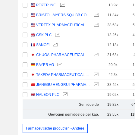
PFIZER INC.
13.9x
1
BRISTOL-MYERS SQUIBB COMPANY
11.34x
5
VERTEX PHARMACEUTICALS INCORPORATED
28.58x
5
GSK PLC
13.26x
4
SANOFI
12.18x
1
CHUGAI PHARMACEUTICAL CO., LTD.
21.68x
BAYER AG
20.9x
1
TAKEDA PHARMACEUTICAL COMPANY LIMITED
42.3x
1
JIANGSU HENGRUI PHARMACEUTICALS CO.,LTD
38.45x
5
HALEON PLC
19.02x
1
Gemiddelde
19,82x
6
Gewogen gemiddelde per kap.
23,55x
11
Farmaceutische producten - Andere