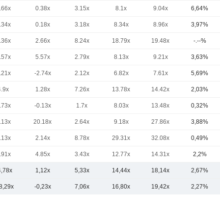
.66x
0.38x
3.15x
8.1x
9.04x
6,64%
.34x
0.18x
3.18x
8.34x
8.96x
3,97%
.36x
2.66x
8.24x
18.79x
19.48x
-.--%
.57x
5.57x
2.79x
8.13x
9.21x
3,63%
.21x
-2.74x
2.12x
6.82x
7.61x
5,69%
4.9x
1.28x
7.26x
13.78x
14.42x
2,03%
.73x
-0.13x
1.7x
8.03x
13.48x
0,32%
.13x
20.18x
2.64x
9.18x
27.86x
3,88%
.13x
2.14x
8.78x
29.31x
32.08x
0,49%
.91x
4.85x
3.43x
12.77x
14.31x
2,2%
4,78x
1,12x
5,33x
14,44x
18,14x
2,67%
8,29x
-0,23x
7,06x
16,80x
19,42x
2,27%