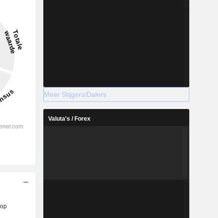
Meer Stijgers/Dalers
Valuta's / Forex
op