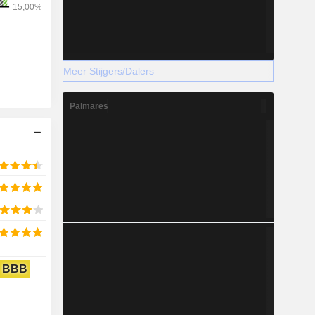
Meer Stijgers/Dalers
Palmares
BBB