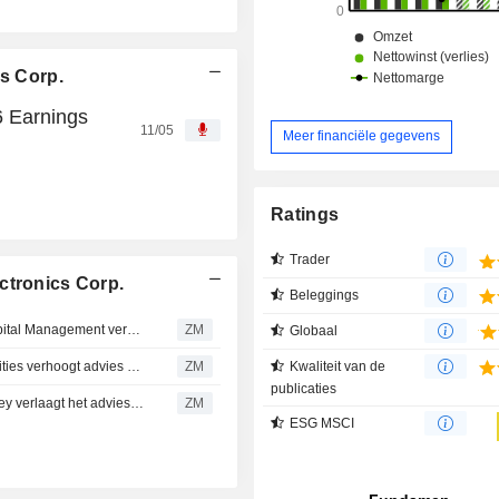
cs Corp.
6 Earnings
11/05
Meer financiële gegevens
Ratings
Trader
ctronics Corp.
Beleggings
NOVATEK MICROELECTRONICS CORP. : President Capital Management verhoogt advies naar kopen
ZM
Globaal
NOVATEK MICROELECTRONICS CORP. : Capital Securities verhoogt advies naar kopen
ZM
Kwaliteit van de
publicaties
NOVATEK MICROELECTRONICS CORP. : Morgan Stanley verlaagt het advies naar Verkopen
ZM
ESG MSCI