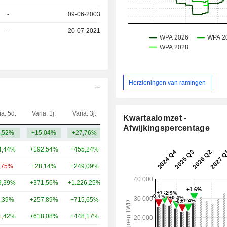
-
09-06-2003
-
20-07-2021
Herzieningen van ramingen
ia. 5d.
Varia. 1j.
Varia. 3j.
Kap.($)
Kwartaalomzet -
Afwijkingspercentage
,52%
+15,04%
+27,76%
10,35 mld.
4,44%
+192,54%
+455,24%
198 mld.
,75%
+28,14%
+249,09%
99,46 mld.
9,39%
+371,56%
+1.226,25%
58,14 mld.
,39%
+257,89%
+715,65%
50,98 mld.
1,42%
+618,08%
+448,17%
49,18 mld.