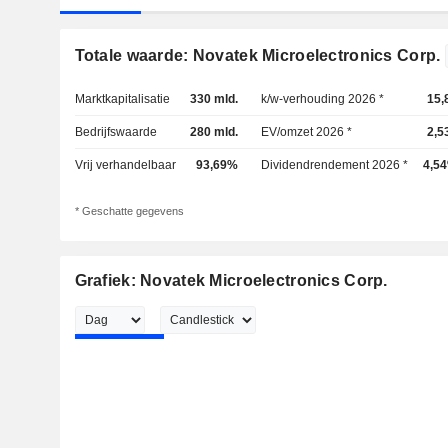
Totale waarde: Novatek Microelectronics Corp.
Marktkapitalisatie
330 mld.
k/w-verhouding 2026 *
15,
Bedrijfswaarde
280 mld.
EV/omzet 2026 *
2,5
Vrij verhandelbaar
93,69%
Dividendrendement 2026 *
4,5
* Geschatte gegevens
Grafiek: Novatek Microelectronics Corp.