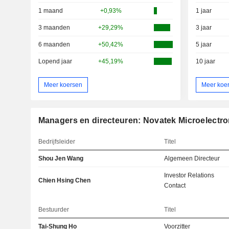
1 maand
+0,93%
1 jaar
3 maanden
+29,29%
3 jaar
6 maanden
+50,42%
5 jaar
Lopend jaar
+45,19%
10 jaar
Meer koersen
Meer koe
Managers en directeuren: Novatek Microelectro
Bedrijfsleider
Titel
Shou Jen Wang
Algemeen Directeur
Investor Relations
Chien Hsing Chen
Contact
Bestuurder
Titel
Tai-Shung Ho
Voorzitter