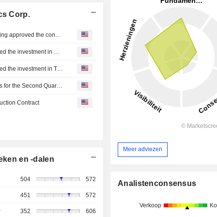
cs Corp.
Novatek Microelectronics : Announcement of board meeting approved the consolidated financial statements for the first half of 2026
Novatek Microelectronics : The board of directors approved the investment in Oceanus Growth Fund, L.P.
Novatek Microelectronics : The board of directors approved the investment in TGVest Asia Partners III (Taiwan), L.P.
Novatek Microelectronics Corp. Reports Earnings Results for the Second Quarter and Six Months Ended June 30, 2026
uction Contract
Meer adviezen
eken en -dalen
504
572
Analistenconsensus
451
572
Verkoop
Ko
r
352
606