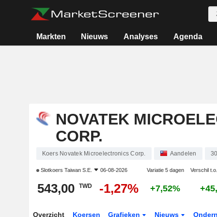
Markten
Nieuws
Analyses
Agenda
NOVATEK MICROELE
CORP.
Koers Novatek Microelectronics Corp.
Aandelen
3
Slotkoers
Taiwan S.E.
06-08-2026
Variatie 5 dagen
Verschil t.o
543,00
-1,27%
TWD
+7,52%
+45
Overzicht
Koersen
Grafieken
Nieuws
Onder