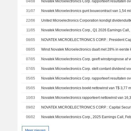
04/08
31/07
Novatek Microelectronics gunt bouwcontract van 1,54 m
22/06
United Microelectronics Corporation kondigt dividenduit
11/05
Novatek Microelectronics Corp., Q1 2026 Earnings Call,
08/05
08/05
07/05
07/05
Novatek Microelectronics Corp. stelt contant dividend vo
05/05
05/05
10/03
Novatek Microelectronics rapporteert nettowinst van 16,
09/02
06/02
Novatek Microelectronics Corp., 2025 Earnings Call, Fe
Meer nieuws