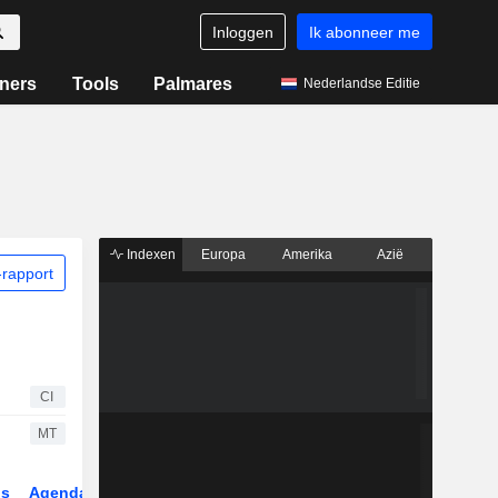
Inloggen
Ik abonneer me
ners
Tools
Palmares
Nederlandse Editie
Indexen
Europa
Amerika
Azië
rapport
CI
MT
gs
Agenda
Sector
ETF's