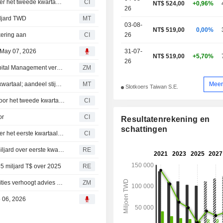
beeldsensoren voor externe compute
Novatek Microelectronics Corp. rapporteert resultaten over het tweede kwartaal en de eerste zes maanden eindigend op 30 juni 2026
CI
NT$ 524,00
+0,96%
26
iljard TWD
MT
03-08-
NT$ 519,00
0,00%
kering aan
CI
26
 May 07, 2026
31-07-
NT$ 519,00
+5,70%
26
NOVATEK MICROELECTRONICS CORP. : President Capital Management verhoogt advies naar kopen
ZM
Meer
Winst Novatek Microelectronics daalt met 28% in eerste kwartaal; aandeel stijgt met 10%
MT
Slotkoers Taiwan S.E.
Novatek Microelectronics Corp. geeft winstprognose af voor het tweede kwartaal van 2026 en het boekjaar 2026
CI
or
CI
Resultatenrekening en
schattingen
Novatek Microelectronics Corp. rapporteert resultaten over het eerste kwartaal eindigend op 31 maart 2026
CI
Novatek Microelectronics boekt nettowinst van T$ 3,77 miljard over eerste kwartaal
RE
35 miljard T$ over 2025
RE
NOVATEK MICROELECTRONICS CORP. : Capital Securities verhoogt advies naar kopen
ZM
b 06, 2026