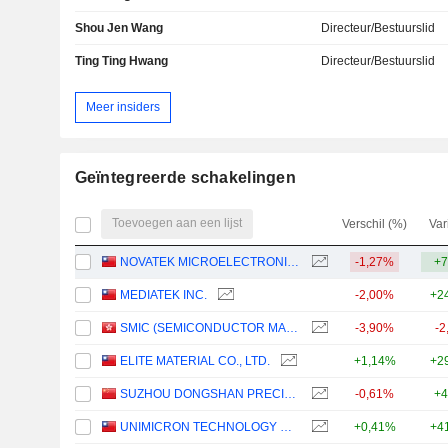
Shou Jen Wang
Directeur/Bestuurslid
Ting Ting Hwang
Directeur/Bestuurslid
Meer insiders
Geïntegreerde schakelingen
Toevoegen aan een lijst
Verschil (%)
Var
NOVATEK MICROELECTRONICS CORP.
-1,27%
+7
MEDIATEK INC.
-2,00%
+2
SMIC (SEMICONDUCTOR MANUFACTURING INTERNATIONAL COMPANY)
-3,90%
-2
ELITE MATERIAL CO., LTD.
+1,14%
+2
SUZHOU DONGSHAN PRECISION MANUFACTURING CO., LTD.
-0,61%
+4
UNIMICRON TECHNOLOGY CORP.
+0,41%
+4