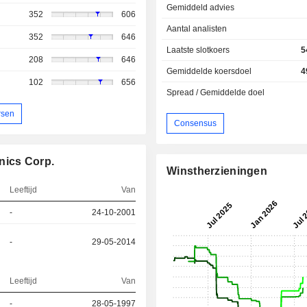
Gemiddeld advies
352
606
Aantal analisten
352
646
Laatste slotkoers
5
208
646
Gemiddelde koersdoel
4
102
656
Spread / Gemiddelde doel
rsen
Consensus
nics Corp.
Winstherzieningen
Leeftijd
Van
-
24-10-2001
-
29-05-2014
Leeftijd
Van
-
28-05-1997