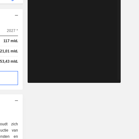
2027 *
117 mld.
21,01 mld.
-53,43 mld.
oudt zich
uctie van
iensten en