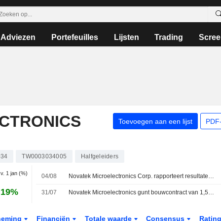
Adviezen
Portefeuilles
Lijsten
Trading
Scree
CTRONICS
Toevoegen aan een lijst
PDF-
034
TW0003034005
Halfgeleiders
.v. 1 jan (%)
04/08
Novatek Microelectronics Corp. rapporteert resultaten over het tweede kwartaal en de eerste zes maanden eindigend op 30 juni 2026
,19%
31/07
Novatek Microelectronics gunt bouwcontract van 1,54 miljard TWD
neming
Financiën
Totale waarde
Consensus
Ratin