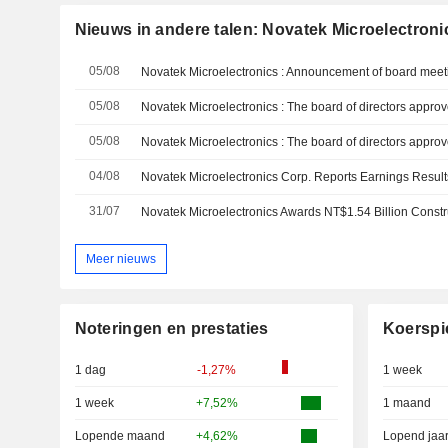
Nieuws in andere talen: Novatek Microelectroni
05/08
05/08
05/08
04/08
31/07
Novatek Microelectronics Awards NT$1.54 Billion Constr
Meer nieuws
Noteringen en prestaties
Koerspi
1 dag
-1,27%
1 week
1 week
+7,52%
1 maand
Lopende maand
+4,62%
Lopend jaa