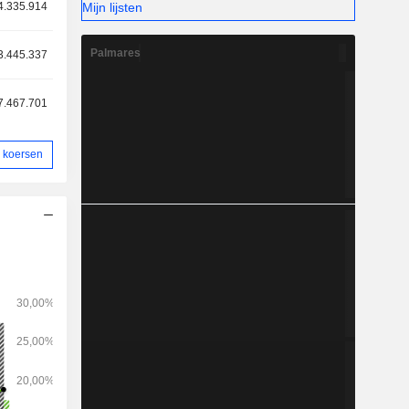
rcamera's.
Mijn lijsten
4.335.914
Palmares
3.445.337
7.467.701
 koersen