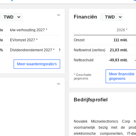
Financiën
8x
k/w-verhouding 2027 *
16,1x
2026 *
3x
EV/omzet 2027 *
2,36x
Omzet
111 mld.
4%
Dividendrendement 2027 *
5,01%
Nettowinst (verlies)
21,03 mld.
Nettoschuld
-49,93 mld.
Meer waarderingsratio's
Meer financiële
* Geschatte
gegevens
gegevens
Bedrijfsprofiel
Novatek Microelectronics Corp h
voornamelijk bezig met de prod
elektronische componenten, IT-d