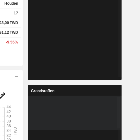
Houden
17
43,00
TWD
91,12
TWD
-9,55%
Grondstoffen