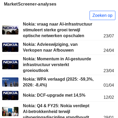
MarketScreener-analyses
Zoeken op
Nokia: vraag naar AI-infrastructuur
stimuleert sterke groei terwijl
optische netwerken opschalen
23/07
Nokia: Advieswijziging, van
Verkopen naar Afbouwen
24/04
Nokia: Momentum in AI-gestuurde
infrastructuur versterkt
groeioutlook
23/04
Nokia: WPA verlaagd (2025: -59,3%,
2026: -8,4%)
01/04
Nokia: DCF-upgrade met 14,5%
12/02
Nokia: Q4 & FY25: Nokia verdiept
AI-betrokkenheid terwijl
uitvoeringsdiscipline standhoudt
29/01