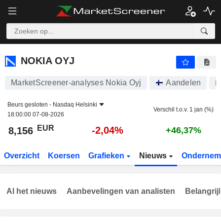
NOKIA OYJ
8,156
€
-2,04%
NOKIA OYJ
MarketScreener-analyses Nokia Oyj
Aandelen
N
Beurs gesloten -
Nasdaq Helsinki
Verschil t.o.v. 1 jan (%)
18:00:00 07-08-2026
EUR
-2,04%
8,156
+46,37%
Overzicht
Koersen
Grafieken
Nieuws
Ondernem
Al het nieuws
Aanbevelingen van analisten
Belangrij