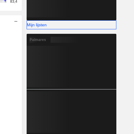
83,4
Mijn lijsten
Palmares