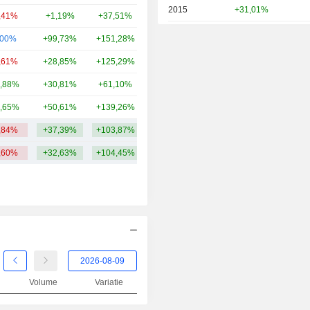
2015
+31,01%
,41%
+1,19%
+37,51%
19,56 mld.
2014
+16,86%
,00%
+99,73%
+151,28%
16,22 mld.
,61%
+28,85%
+125,29%
15,19 mld.
,88%
+30,81%
+61,10%
14,13 mld.
,65%
+50,61%
+139,26%
13,49 mld.
,84%
+37,39%
+103,87%
39,85 mld.
,60%
+32,63%
+104,45%
Volume
Variatie