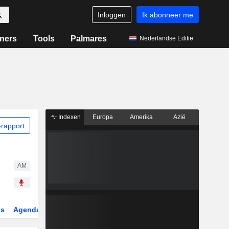
Inloggen
Ik abonneer me
ners
Tools
Palmares
Nederlandse Editie
Indexen
Europa
Amerika
Azië
rapport
AM
gs
Agenda
Sector
Derivaten
ETF's