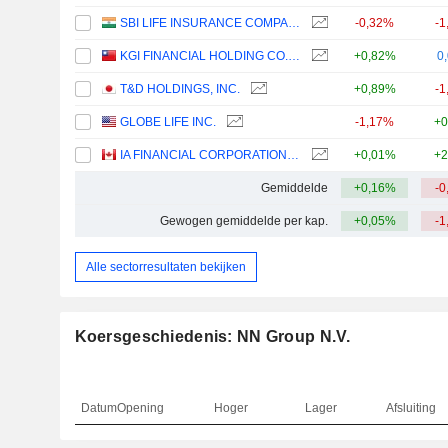
SBI LIFE INSURANCE COMPANY LIMITED
-0,32%
-1
KGI FINANCIAL HOLDING CO., LTD.
+0,82%
0
T&D HOLDINGS, INC.
+0,89%
-1
GLOBE LIFE INC.
-1,17%
+0
IA FINANCIAL CORPORATION INC.
+0,01%
+2
Gemiddelde
+0,16%
-0
Gewogen gemiddelde per kap.
+0,05%
-1
Alle sectorresultaten bekijken
Koersgeschiedenis: NN Group N.V.
Datum
Opening
Hoger
Lager
Afsluiting