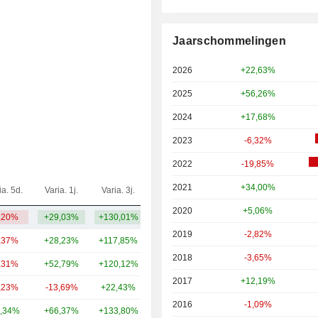
Jaarschommelingen
2026
+22,63%
2025
+56,26%
2024
+17,68%
2023
-6,32%
2022
-19,85%
2021
+34,00%
ia. 5d.
Varia. 1j.
Varia. 3j.
Kap.($)
2020
+5,06%
,20%
+29,03%
+130,01%
24,24 mld.
2019
-2,82%
,37%
+28,23%
+117,85%
146 mld.
2018
-3,65%
,31%
+52,79%
+120,12%
55,09 mld.
2017
+12,19%
,23%
-13,69%
+22,43%
52,37 mld.
2016
-1,09%
,34%
+66,37%
+133,80%
41,85 mld.