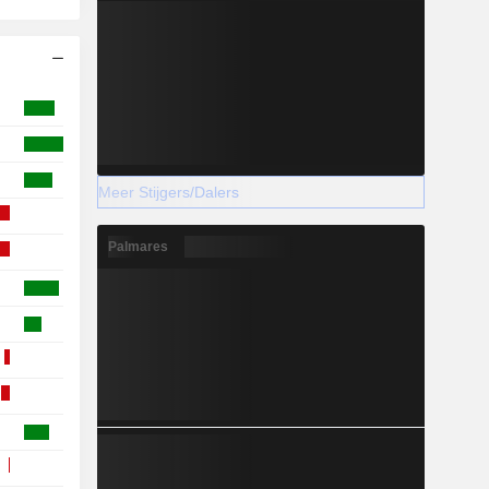
Meer Stijgers/Dalers
Palmares