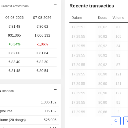
Recente transacties
Euronext Amsterdam
06-08-2026
07-08-2026
Datum
Koers
Volume
€ 81,48
€ 80,62
17:35:51
80,62
700
931.365
1.006.132
17:29:55
80,92
105
+0,34%
-1,06%
17:29:55
80,92
34
€ 82,00
€ 81,84
17:29:55
80,92
91
€ 83,40
€ 82,30
17:29:55
80,92
87
€ 81,48
€ 80,54
17:29:55
80,90
121
17:29:55
80,90
121
s
markten
17:29:55
80,90
127
1.006.132
17:29:55
80,90
91
gvolume
1.006.132
17:29:55
80,88
2
lume (20 daags)
525.906