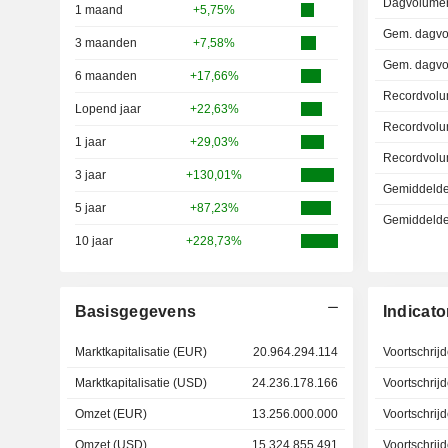
Dagvolumer
1 maand
+5,75%
Gem. dagvo
3 maanden
+7,58%
Gem. dagvo
6 maanden
+17,66%
Recordvolu
Lopend jaar
+22,63%
Recordvolu
1 jaar
+29,03%
Recordvolu
3 jaar
+130,01%
Gemiddelde 
5 jaar
+87,23%
Gemiddelde r
10 jaar
+228,73%
Basisgegevens
Indicato
Marktkapitalisatie (EUR)
20.964.294.114
Voortschrij
Marktkapitalisatie (USD)
24.236.178.166
Voortschri
Omzet (EUR)
13.256.000.000
Voortschri
Omzet (USD)
15.324.855.491
Voortschri