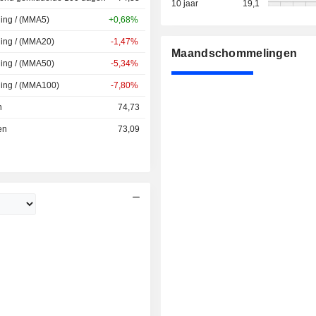
10 jaar
19,1
ing / (MMA5)
+0,68%
ing / (MMA20)
-1,47%
Maandschommelingen
ing / (MMA50)
-5,34%
ding / (MMA100)
-7,80%
n
74,73
en
73,09