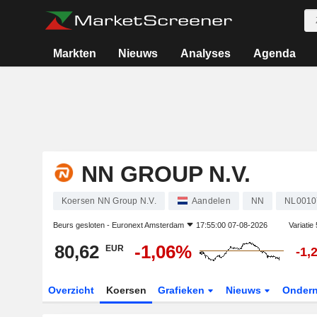
Markten
Nieuws
Analyses
Agenda
NN GROUP N.V.
Koersen NN Group N.V.
Aandelen
NN
NL0010
Beurs gesloten -
Euronext Amsterdam
17:55:00 07-08-2026
Variatie
80,62
-1,06%
EUR
-1,
Overzicht
Koersen
Grafieken
Nieuws
Onder