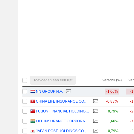
Toevoegen aan een lijst
Verschil (%)
Var
NN GROUP N.V.
-1,06%
-1
CHINA LIFE INSURANCE COMPANY LIMITED
-0,83%
-1
FUBON FINANCIAL HOLDING CO., LTD.
+0,79%
-2
LIFE INSURANCE CORPORATION OF INDIA
+1,66%
-7
JAPAN POST HOLDINGS CO., LTD.
+0,79%
+1