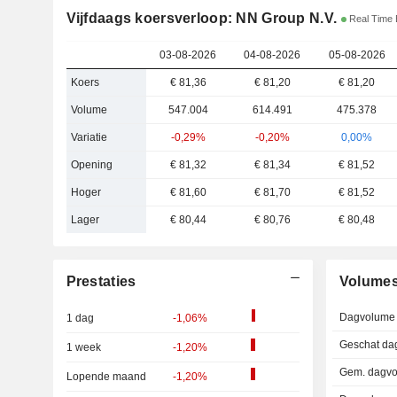
Vijfdaags koersverloop: NN Group N.V.
Real Time 
03-08-2026
04-08-2026
05-08-2026
Koers
€ 81,36
€ 81,20
€ 81,20
Volume
547.004
614.491
475.378
Variatie
-0,29%
-0,20%
0,00%
Opening
€ 81,32
€ 81,34
€ 81,52
Hoger
€ 81,60
€ 81,70
€ 81,52
Lager
€ 80,44
€ 80,76
€ 80,48
Prestaties
Volume
Dagvolume
1 dag
-1,06%
Geschat da
1 week
-1,20%
Gem. dagvo
Lopende maand
-1,20%