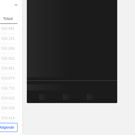
Totaal
560.891
560.191
560.086
560.052
559.961
559.874
559.753
559.632
559.505
559.414
Volgende