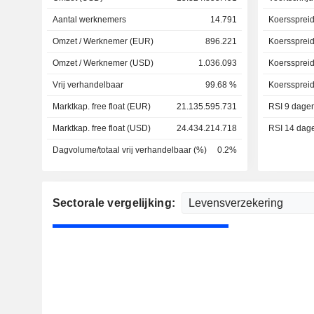
Aantal werknemers
14.791
Koersspreid
Omzet / Werknemer (EUR)
896.221
Koersspreid
Omzet / Werknemer (USD)
1.036.093
Koersspreid
Vrij verhandelbaar
99.68 %
Koerssprei
Marktkap. free float (EUR)
21.135.595.731
RSI 9 dage
Marktkap. free float (USD)
24.434.214.718
RSI 14 dag
Dagvolume/totaal vrij verhandelbaar (%)
0.2%
Sectorale vergelijking: