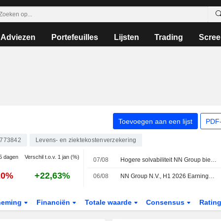
Adviezen
Portefeuilles
Lijsten
Trading
Scree
Toevoegen aan een lijst
PDF-
773842
Levens- en ziektekostenverzekering
 5 dagen
Verschil t.o.v. 1 jan (%)
07/08
Hogere solvabiliteit NN Group biedt ruimte voor meer aandeleninkopen
20%
+22,63%
06/08
NN Group N.V., H1 2026 Earnings Call, Aug 06, 2026
neming
Financiën
Totale waarde
Consensus
Ratin