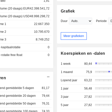
atio
1,91
lume (20 daags) EUR
42.398.541,72
Grafiek
lume (20 daags) USD
48.998.298,72
Duur
Periode
me 1
22.667.350
me 2
10.795.670
Meer grafieken
me 3
8.749.252
kapitaalrotatie
0
Koerspieken en -dalen
otatie free float
0
1 week
80,44
1 maand
75,9
ren
Lopend jaar
63,22
dend gemiddelde 5 dagen
81,17
1 jaar
56,48
jdend gemiddelde 20 dagen
79,44
3 jaar
27,82
jdend gemiddelde 50 dagen
76,31
5 jaar
27,82
jdend gemiddelde 100 dagen
74,33