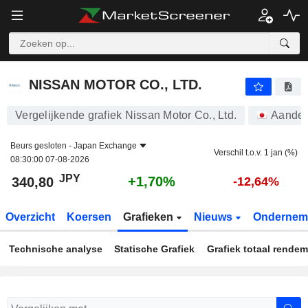
NISSAN MOTOR CO., LTD.
340,80
¥
+1,70%
NISSAN MOTOR CO., LTD.
Vergelijkende grafiek Nissan Motor Co., Ltd.
Aandel
Beurs gesloten -
Japan Exchange
Verschil t.o.v. 1 jan (%)
08:30:00 07-08-2026
JPY
+1,70%
340,80
-12,64%
Overzicht
Koersen
Grafieken
Nieuws
Ondernem
Technische analyse
Statische Grafiek
Grafiek totaal rende