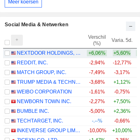
Meer koersen
Social Media & Netwerken
Verschil
Varia. 5d.
V
(%)
NEXTDOOR HOLDINGS, INC.
+6,06%
+5,60%
+
REDDIT, INC.
-2,94%
-12,77%
MATCH GROUP, INC.
-7,49%
-3,17%
+
TRUMP MEDIA & TECHNOLOGY GROUP CORP.
-3,68%
+1,12%
WEIBO CORPORATION
-1,61%
-0,75%
NEWBORN TOWN INC.
-2,27%
+7,50%
BUMBLE INC.
-5,00%
+2,36%
TECHTARGET, INC.
-.--%
-0,66%
INKEVERSE GROUP LIMITED
-10,00%
+10,00%