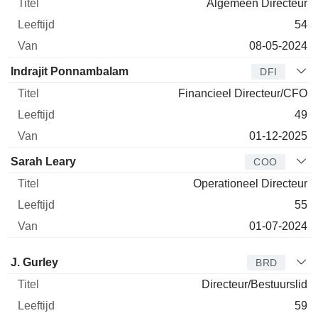
Algemeen Directeur
54
08-05-2024
Indrajit Ponnambalam
DFI
Financieel Directeur/CFO
49
01-12-2025
Sarah Leary
COO
Operationeel Directeur
55
01-07-2024
Bestuurder
Titel
Leeftijd
Van
J. Gurley
BRD
Directeur/Bestuurslid
59