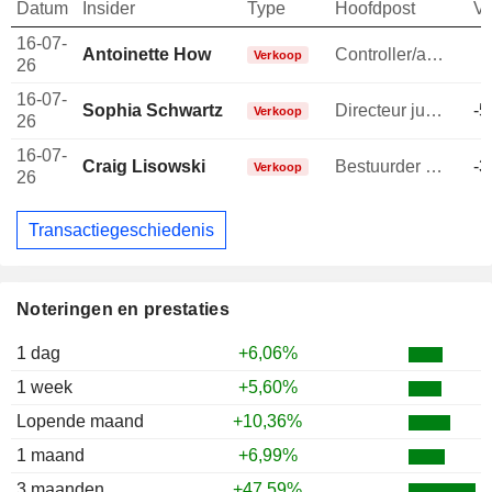
Datum
Insider
Type
Hoofdpost
V
16-07-
Antoinette How
Controller/auditor
-
Verkoop
26
16-07-
Sophia Schwartz
Directeur juridische afdeling
-5
Verkoop
26
16-07-
Craig Lisowski
Bestuurder / senior manager
-3
Verkoop
26
Transactiegeschiedenis
Noteringen en prestaties
1 dag
+6,06%
1 week
+5,60%
Lopende maand
+10,36%
1 maand
+6,99%
3 maanden
+47,59%