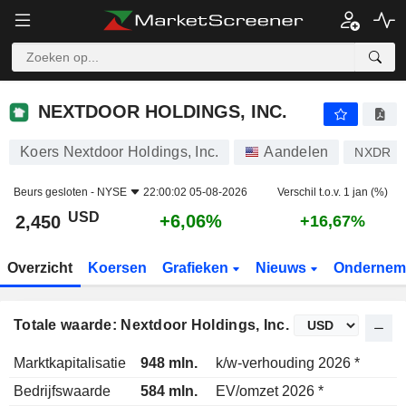
NEXTDOOR HOLDINGS, INC.
2,450
$
+6,06%
NEXTDOOR HOLDINGS, INC.
Koers Nextdoor Holdings, Inc.
Aandelen
NXDR
Beurs gesloten -
NYSE
22:00:02 05-08-2026
Verschil t.o.v. 1 jan (%)
USD
+6,06%
2,450
+16,67%
Overzicht
Koersen
Grafieken
Nieuws
Ondernem
Totale waarde: Nextdoor Holdings, Inc.
Marktkapitalisatie
948 mln.
k/w-verhouding 2026 *
Bedrijfswaarde
584 mln.
EV/omzet 2026 *
2