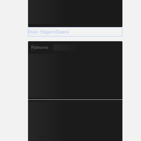
Meer Stijgers/Dalers
Palmares