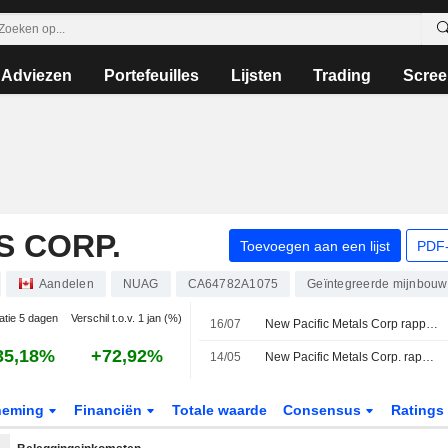
Adviezen
Portefeuilles
Lijsten
Trading
Scree
S CORP.
Toevoegen aan een lijst
PDF-
Aandelen
NUAG
CA64782A1075
Geïntegreerde mijnbouw
atie 5 dagen
Verschil t.o.v. 1 jan (%)
16/07
New Pacific Metals Corp rapporteert resultaten van geactualiseerde economische evaluatie voor Carangas
35,18%
+72,92%
14/05
New Pacific Metals Corp. rapporteert resultaten over het derde kwartaal en de eerste negen maanden eindigend op 31 maart 2026
neming
Financiën
Totale waarde
Consensus
Ratings