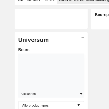
Alle
Warrants
Turbo's
Producten met een hefboomwerking
Beursp
Universum
Beurs
Alle landen
Alle producttypes