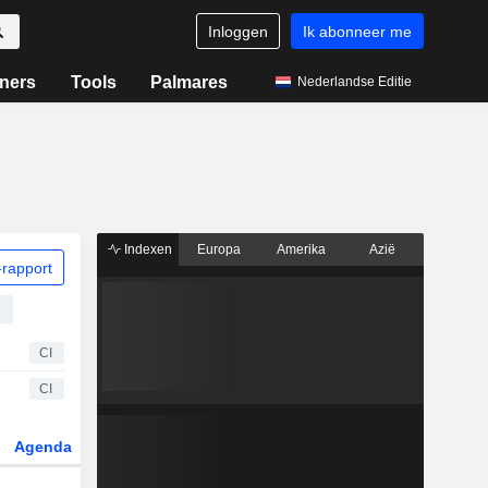
Inloggen
Ik abonneer me
ners
Tools
Palmares
Nederlandse Editie
Indexen
Europa
Amerika
Azië
rapport
CI
CI
Agenda
Sector
Derivaten
ETF's