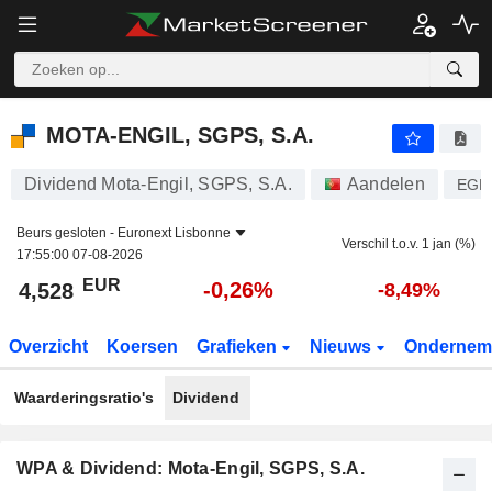
MOTA-ENGIL, SGPS, S.A.
4,528
€
-0,26%
MOTA-ENGIL, SGPS, S.A.
Dividend Mota-Engil, SGPS, S.A.
Aandelen
EGL
Beurs gesloten -
Euronext Lisbonne
Verschil t.o.v. 1 jan (%)
17:55:00 07-08-2026
EUR
-0,26%
4,528
-8,49%
Overzicht
Koersen
Grafieken
Nieuws
Ondernem
Waarderingsratio's
Dividend
WPA & Dividend: Mota-Engil, SGPS, S.A.