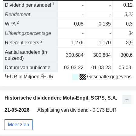
2
Dividend per aandeel
-
-
0,127
Rendement
-
-
3,22
2
WPA
0,08
0,135
0,37
Uitkeringspercentage
-
-
34
2
Referentiekoers
1,276
1,170
3,96
Aantal aandelen (in
300.684
300.684
300.68
duizend)
Datum van publicatie
03-03-22
01-03-23
05-03-2
1
2
EUR in Miljoen
EUR
Geschatte gegevens
Historische dividenden: Mota-Engil, SGPS, S.A.
21-05-2026
Afsplitsing van dividend - 0.173 EUR
Meer zien