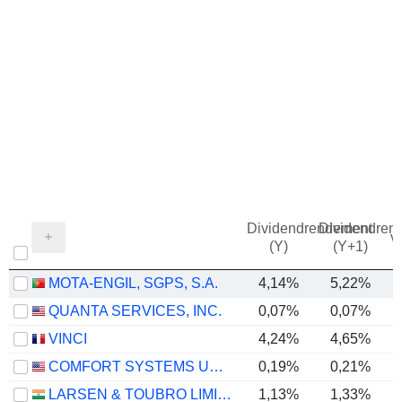
Dividendrendement
Dividendren
v
(Y)
(Y+1)
MOTA-ENGIL, SGPS, S.A.
4,14%
5,22%
QUANTA SERVICES, INC.
0,07%
0,07%
VINCI
4,24%
4,65%
COMFORT SYSTEMS USA, INC.
0,19%
0,21%
LARSEN & TOUBRO LIMITED
1,13%
1,33%