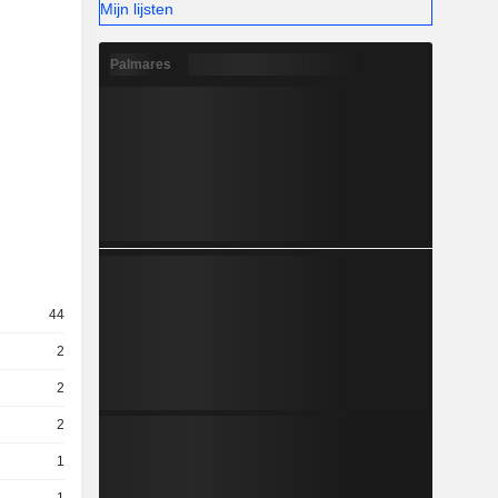
Mijn lijsten
Palmares
44
2
2
2
1