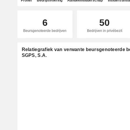
Profiel
Bedrijfsvoering
Aandeelhouderschap
Insidertransa
6
50
Beursgenoteerde bedrijven
Bedrijven in privébezit
Relatiegrafiek van verwante beursgenoteerde be
SGPS, S.A.