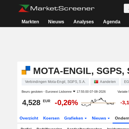
Markten
Nieuws
Analyses
Agenda
MOTA-ENGIL, SGPS, 
Verbindingen Mota-Engil, SGPS, S.A.
Aandelen
EG
Beurs gesloten -
Euronext Lisbonne
17:55:00 07-08-2026
Variatie
4,528
-0,26%
EUR
-3,
Overzicht
Koersen
Grafieken
Nieuws
Onder