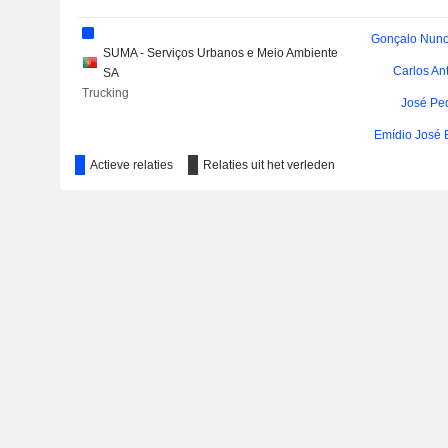
Gonçalo Nuno
SUMA - Serviços Urbanos e Meio Ambiente
Carlos An
SA
Trucking
José Pe
Emídio José 
Actieve relaties
Relaties uit het verleden
Obol XI Kft.
A
Real Estate Development
Manuel Antóni
Jorge 
Universidade Nova de Lisboa
Other Consumer Services
Mota-Engil Ambiente e Serviços SGPS SA
Carlos An
Engineering & Construction
José Pe