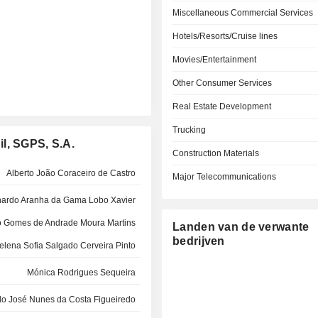
Miscellaneous Commercial Services
Hotels/Resorts/Cruise lines
Movies/Entertainment
Other Consumer Services
Real Estate Development
Trucking
l, SGPS, S.A.
Construction Materials
Alberto João Coraceiro de Castro
Major Telecommunications
nardo Aranha da Gama Lobo Xavier
 Gomes de Andrade Moura Martins
Landen van de verwante
bedrijven
elena Sofia Salgado Cerveira Pinto
Mónica Rodrigues Sequeira
do José Nunes da Costa Figueiredo