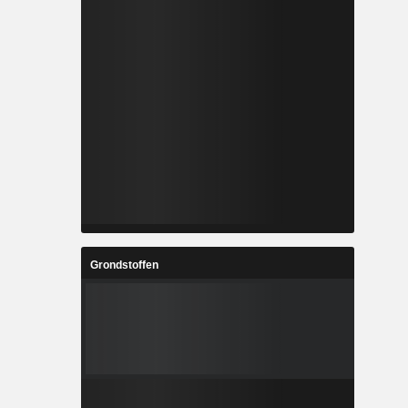
rentieerde
tgoed,
 Het heeft
novatie te
ormatie te
 en haar
twerk van
nelwegen,
n de stad
ernationale
ika.
Grondstoffen