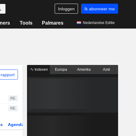
Inloggen
Ik abonneer me
ners
Tools
Palmares
Nederlandse Editie
Indexen
Europa
Amerika
Azië
rapport
RE
RE
gs
Agenda
Sector
Derivaten