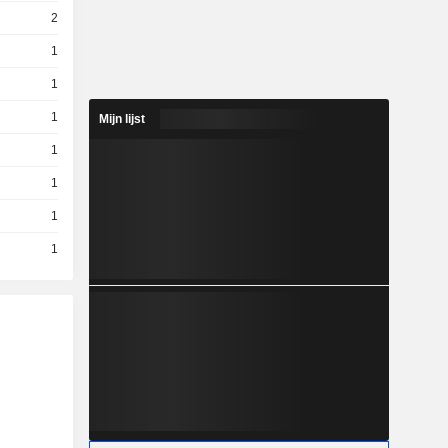
2
1
1
1
Mijn lijst
1
1
1
1