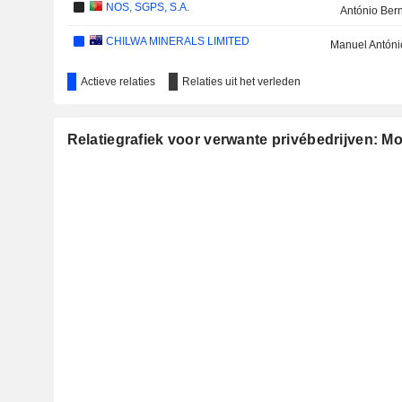
NOS, SGPS, S.A.
António Ber
CHILWA MINERALS LIMITED
Manuel Antóni
Actieve relaties
Relaties uit het verleden
Relatiegrafiek voor verwante privébedrijven: Mo