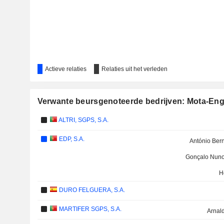
Actieve relaties
Relaties uit het verleden
Verwante beursgenoteerde bedrijven: Mota-Engi
ALTRI, SGPS, S.A.
EDP, S.A.
António Ber
Gonçalo Nuno
H
DURO FELGUERA, S.A.
MARTIFER SGPS, S.A.
Arnal