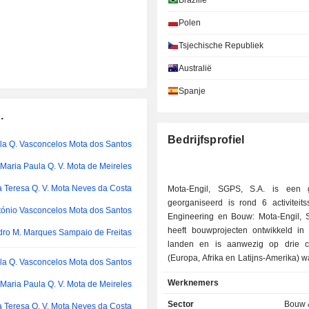
Brazilië
Polen
Tsjechische Republiek
Australië
Spanje
.
Bedrijfsprofiel
a Q. Vasconcelos Mota dos Santos
Maria Paula Q. V. Mota de Meireles
a Teresa Q. V. Mota Neves da Costa
Mota-Engil, SGPS, S.A. is een 
georganiseerd is rond 6 activiteitss
tónio Vasconcelos Mota dos Santos
Engineering en Bouw: Mota-Engil, 
heeft bouwprojecten ontwikkeld in z
dro M. Marques Sampaio de Freitas
landen en is aanwezig op drie c
(Europa, Afrika en Latijns-Amerika) wa
a Q. Vasconcelos Mota dos Santos
technische competentie en reputatie 
Werknemers
Maria Paula Q. V. Mota de Meireles
gelden, uitblinkend in de 
verschillende infrastructuren zo
Sector
Bouw 
a Teresa Q. V. Mota Neves da Costa