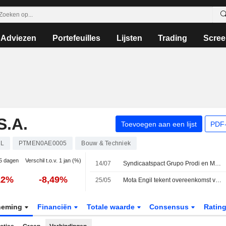
Adviezen
Portefeuilles
Lijsten
Trading
Scree
S.A.
Toevoegen aan een lijst
PDF-
L
PTMEN0AE0005
Bouw & Techniek
 5 dagen
Verschil t.o.v. 1 jan (%)
14/07
Syndicaatspact Grupo Prodi en MEM in Duro Felguera beëindigd na inkoop van aandelen
12%
-8,49%
25/05
Mota Engil tekent overeenkomst van 207,3 miljoen euro voor bouw eerste fase nieuwe gigafabriek in Sines
neming
Financiën
Totale waarde
Consensus
Ratin