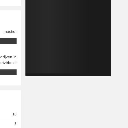
Inactief
drijven in
privébezit
10
3