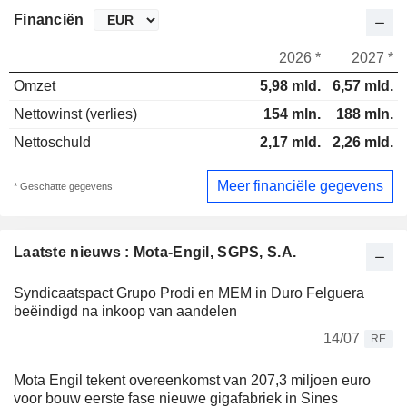
Financiën
2026 *
2027 *
Omzet
5,98 mld.
6,57 mld.
Nettowinst (verlies)
154 mln.
188 mln.
Nettoschuld
2,17 mld.
2,26 mld.
Meer financiële gegevens
* Geschatte gegevens
Laatste nieuws : Mota-Engil, SGPS, S.A.
Syndicaatspact Grupo Prodi en MEM in Duro Felguera
beëindigd na inkoop van aandelen
14/07
RE
Mota Engil tekent overeenkomst van 207,3 miljoen euro
voor bouw eerste fase nieuwe gigafabriek in Sines