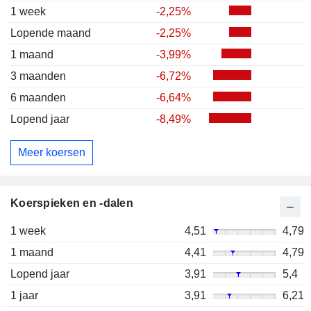
1 week
-2,25%
Lopende maand
-2,25%
1 maand
-3,99%
3 maanden
-6,72%
6 maanden
-6,64%
Lopend jaar
-8,49%
Meer koersen
Koerspieken en -dalen
1 week
4,51
4,79
1 maand
4,41
4,79
Lopend jaar
3,91
5,4
1 jaar
3,91
6,21