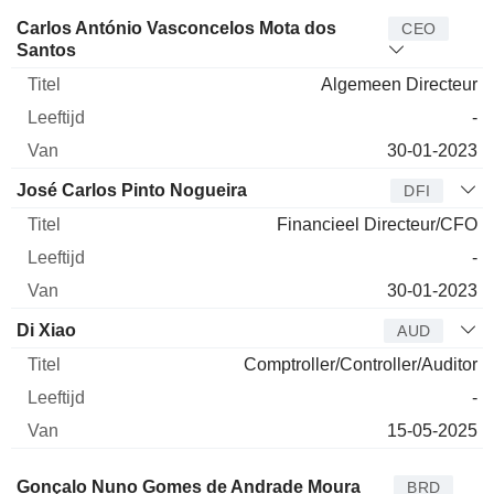
Bedrijfsleider
Titel
Leeftijd
Van
Carlos António Vasconcelos Mota dos
CEO
Santos
Algemeen Directeur
-
30-01-2023
José Carlos Pinto Nogueira
DFI
Financieel Directeur/CFO
-
30-01-2023
Di Xiao
AUD
Comptroller/Controller/Auditor
-
15-05-2025
Bestuurder
Titel
Leeftijd
Van
Gonçalo Nuno Gomes de Andrade Moura
BRD