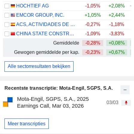
HOCHTIEF AG
-1,05%
+2,08%
+
EMCOR GROUP, INC.
+1,05%
+2,44%
+
ACS, ACTIVIDADES DE CONSTRUCCIÓN Y SERVICIOS, S.A.
-0,27%
-1,18%
+
CHINA STATE CONSTRUCTION ENGINEERING CORPORATION LIMITED
-1,09%
-3,83%
Gemiddelde
-0,28%
+0,08%
+
Gewogen gemiddelde per kap.
-0,23%
+0,67%
+
Alle sectorresultaten bekijken
Recentste transcriptie: Mota-Engil, SGPS, S.A.
Mota-Engil, SGPS, S.A., 2025
03/03
Earnings Call, Mar 03, 2026
Meer transcripties