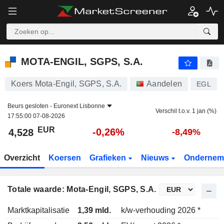
MOTA-ENGIL, SGPS, S.A.
4,528
€
-0,26%
MOTA-ENGIL, SGPS, S.A.
Koers Mota-Engil, SGPS, S.A.
Aandelen
EGL
Beurs gesloten -
Euronext Lisbonne
Verschil t.o.v. 1 jan (%)
17:55:00 07-08-2026
EUR
-0,26%
4,528
-8,49%
Overzicht
Koersen
Grafieken
Nieuws
Ondernem
Totale waarde: Mota-Engil, SGPS, S.A.
Marktkapitalisatie
1,39 mld.
k/w-verhouding 2026 *