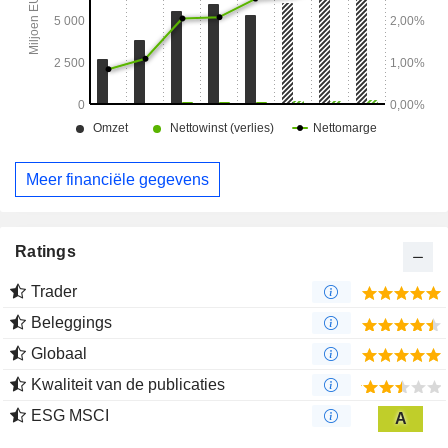
complementair zijn aan de segmenten Engineering, Bouw
en Milieu. - Mota-Engil Mext: eenheid die verantwoordelijk is
voor gedifferentieerde gebieden zoals Vastgoed,
Agrobosbouwproductie en Energie. Het heeft ook tot doel de
investeringen in innovatie te versterken en de wereldwijde
transformatie te versnellen; - Concessies: Mota-Engil,
SGPS, S.A. exploiteert, via Lineas en haar
dochterondernemingen, een netwerk van ongeveer 2.500
km wegen en snelwegen, waaronder de twee bruggen van
Meer financiële gegevens
de stad Lissabon. Het bedrijf is actief op internationale
markten, voornamelijk in Latijns-Amerika.
Ratings
Trader
Beleggings
Globaal
Kwaliteit van de publicaties
ESG MSCI
A