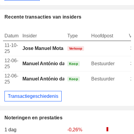
Recente transacties van insiders
Datum
Insider
Type
Hoofdpost
V
11-10-
Jose Manuel Mota Neves da Costa
3
Verkoop
25
12-06-
Manuel António da Fonseca Vasconcelos da Mot
Bestuurder
3
Koop
25
12-06-
Manuel António da Fonseca Vasconcelos da Mot
Bestuurder
2
Koop
25
Transactiegeschiedenis
Noteringen en prestaties
1 dag
-0,26%