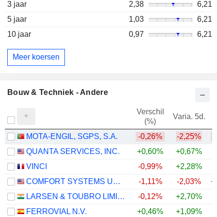
3 jaar
2,38
6,21
5 jaar
1,03
6,21
10 jaar
0,97
6,21
Meer koersen
Bouw & Techniek - Andere
Verschil
Varia. 5d.
V
(%)
MOTA-ENGIL, SGPS, S.A.
-0,26%
-2,25%
QUANTA SERVICES, INC.
+0,60%
+0,67%
+
VINCI
-0,99%
+2,28%
COMFORT SYSTEMS USA, INC.
-1,11%
-2,03%
+
LARSEN & TOUBRO LIMITED
-0,12%
+2,70%
+
FERROVIAL N.V.
+0,46%
+1,09%
+