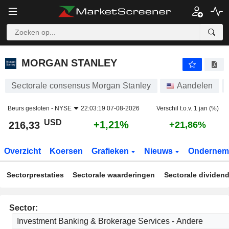
MORGAN STANLEY
216,33
$
+1,21
MORGAN STANLEY
Sectorale consensus Morgan Stanley
Aandelen
Beurs gesloten -
NYSE
22:03:19 07-08-2026
Verschil t.o.v. 1 jan (%)
USD
+1,21%
216,33
+21,86%
Overzicht
Koersen
Grafieken
Nieuws
Ondernem
Sectorprestaties
Sectorale waarderingen
Sectorale dividen
Sector: