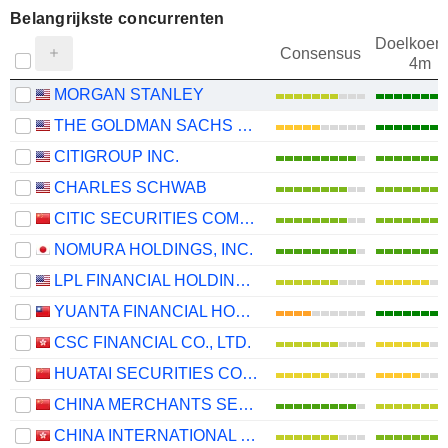
Belangrijkste concurrenten
Doelkoers
Consensus
4m
MORGAN STANLEY
THE GOLDMAN SACHS GROUP, INC.
CITIGROUP INC.
CHARLES SCHWAB
CITIC SECURITIES COMPANY LIMITED
NOMURA HOLDINGS, INC.
LPL FINANCIAL HOLDINGS INC.
YUANTA FINANCIAL HOLDING CO., LTD.
CSC FINANCIAL CO., LTD.
HUATAI SECURITIES CO., LTD.
CHINA MERCHANTS SECURITIES CO., LTD.
CHINA INTERNATIONAL CAPITAL CORPORATION LIMITED