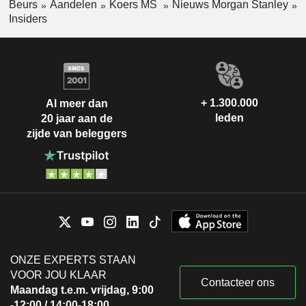
Beurs
Aandelen
Koers MS
Nieuws Morgan Stanley
Insiders
+ 1.300.000
Al meer dan
leden
20 jaar aan de
zijde van beleggers
ONZE EXPERTS STAAN
VOOR JOU KLAAR
Contacteer ons
Maandag t.e.m. vrijdag, 9:00
-12:00 / 14:00-18:00