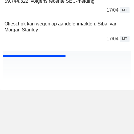
$9.744.322, volgens recente SEC-melding
17/04
MT
Olieschok kan wegen op aandelenmarkten: Sibal van
Morgan Stanley
17/04
MT