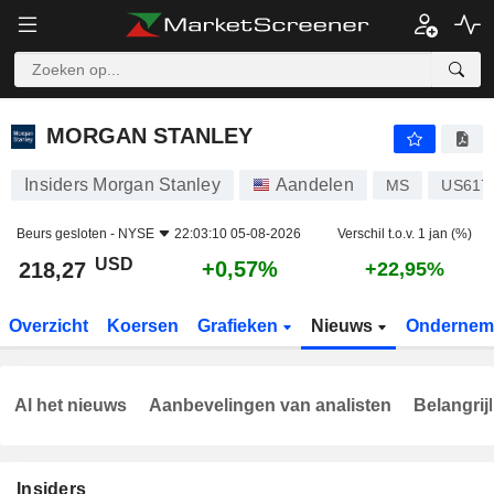
MORGAN STANLEY
218,27
$
+0,57%
MORGAN STANLEY
Insiders Morgan Stanley
Aandelen
MS
US617
Beurs gesloten -
NYSE
22:03:10 05-08-2026
Verschil t.o.v. 1 jan (%)
USD
+0,57%
218,27
+22,95%
Overzicht
Koersen
Grafieken
Nieuws
Ondernem
Al het nieuws
Aanbevelingen van analisten
Belangrij
Insiders