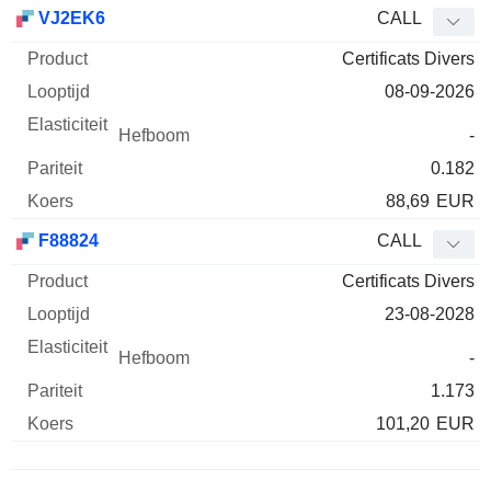
Afkorting
Type
Product
Looptijd
Elasticiteit
Hefboom
Pari
VJ2EK6
CALL
Certificats Divers
08-09-2026
-
0.182
88,69
EUR
F88824
CALL
Certificats Divers
23-08-2028
-
1.173
101,20
EUR