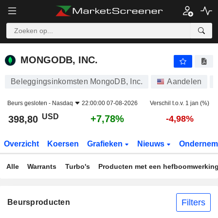
MONGODB, INC.
398,80
$
+7,78%
MONGODB, INC.
Beleggingsinkomsten MongoDB, Inc.
Aandelen
Beurs gesloten -
Nasdaq
22:00:00 07-08-2026
Verschil t.o.v. 1 jan (%)
USD
+7,78%
398,80
-4,98%
Overzicht
Koersen
Grafieken
Nieuws
Ondernem
Alle
Warrants
Turbo's
Producten met een hefboomwerkin
Filters
Beursproducten