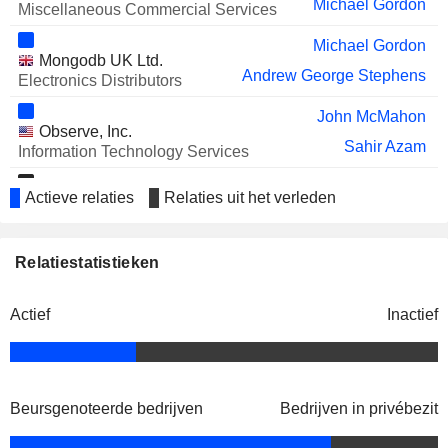
Michael Gordon
Miscellaneous Commercial Services
Michael Gordon
Mongodb UK Ltd.
Andrew George Stephens
Electronics Distributors
John McMahon
Observe, Inc.
Sahir Azam
Information Technology Services
Eliot Horowitz
Actieve relaties
Relaties uit het verleden
Viam, Inc.
Albert Wenger
Packaged Software
Sahir Azam
Relatiestatistieken
Mongodb Ventures
Benjamin Cefalo
Investment Managers
Actief
Inactief
Beursgenoteerde bedrijven
Bedrijven in privébezit