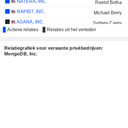
NATERA, INC.
Roelof Botha
RAPID7, INC.
Michael Berry
ASANA, INC.
Sydney Carey
Actieve relaties
Relaties uit het verleden
BLOCK, INC.
Roelof Botha
DATADOG, INC.
Dev Ittycheria
Relatiegrafiek voor verwante privébedrijven:
ELASTIC N.V.
MongoDB, Inc.
Chetan Puttagunta
CS DISCO, INC.
Tom Furr
SAMSARA INC.
Meagen Eisenberg
ANGI INC.
Julie Hoarau
ETHOS TECHNOLOGIES INC.
Roelof Botha
UIPATH, INC.
Michael Gordon
UNITY SOFTWARE INC.
Roelof Botha
SATELLOGIC INC.
Peter Killalea