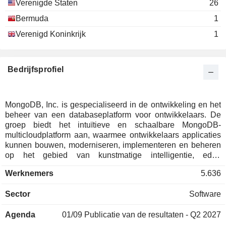
Verenigde Staten
26
Bermuda
1
Verenigd Koninkrijk
1
Bedrijfsprofiel
MongoDB, Inc. is gespecialiseerd in de ontwikkeling en het
beheer van een databaseplatform voor ontwikkelaars. De
groep biedt het intuïtieve en schaalbare MongoDB-
multicloudplatform aan, waarmee ontwikkelaars applicaties
kunnen bouwen, moderniseren, implementeren en beheren
op het gebied van kunstmatige intelligentie, edge
computing, het internet der dingen, mobiele applicaties en
Werknemers
5.636
betaaltechnologie. De netto-omzet is als volgt uitgesplitst
naar inkomstenbron: - omzet uit abonnementen (96,8%); -
Sector
Software
verkoop van diensten (3,2%). Eind januari 2026 had de
groep meer dan 65.200 klanten. De netto-omzet is
Agenda
01/09
Publicatie van de resultaten - Q2 2027
geografisch als volgt verdeeld: Noord- en Zuid-Amerika
(60,8%), Europa/Midden-Oosten/Afrika (27,6%) en