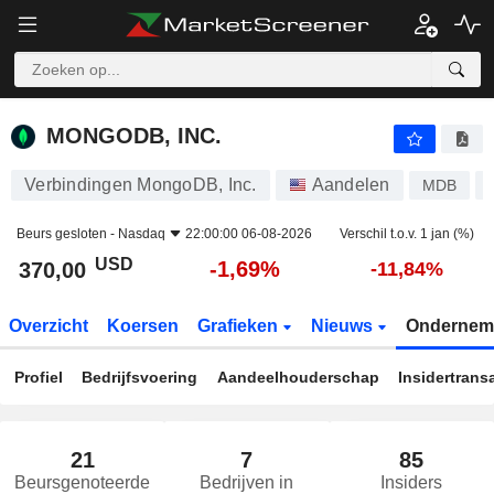
MONGODB, INC.
370,00
$
-1,69%
MONGODB, INC.
Verbindingen MongoDB, Inc.
Aandelen
MDB
Beurs gesloten -
Nasdaq
22:00:00 06-08-2026
Verschil t.o.v. 1 jan (%)
USD
-1,69%
370,00
-11,84%
Overzicht
Koersen
Grafieken
Nieuws
Ondernem
Profiel
Bedrijfsvoering
Aandeelhouderschap
Insidertrans
21
7
85
Beursgenoteerde
Bedrijven in
Insiders