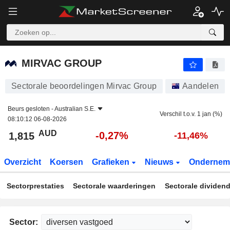
MIRVAC GROUP
1,815
$
-0,27%
MIRVAC GROUP
Sectorale beoordelingen Mirvac Group
Aandelen
Beurs gesloten -
Australian S.E.
Verschil t.o.v. 1 jan (%)
08:10:12 06-08-2026
AUD
-0,27%
1,815
-11,46%
Overzicht
Koersen
Grafieken
Nieuws
Ondernem
Sectorprestaties
Sectorale waarderingen
Sectorale dividen
Sector: