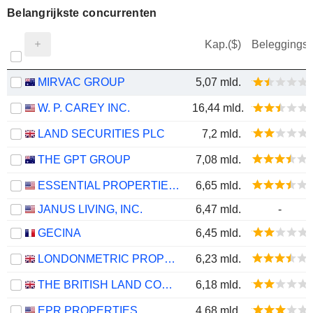
Belangrijkste concurrenten
Kap.($)
Beleggings
MIRVAC GROUP
5,07 mld.
W. P. CAREY INC.
16,44 mld.
LAND SECURITIES PLC
7,2 mld.
THE GPT GROUP
7,08 mld.
ESSENTIAL PROPERTIES REALTY TRUST, INC.
6,65 mld.
JANUS LIVING, INC.
6,47 mld.
-
GECINA
6,45 mld.
LONDONMETRIC PROPERTY PLC
6,23 mld.
THE BRITISH LAND COMPANY PLC
6,18 mld.
EPR PROPERTIES
4,68 mld.