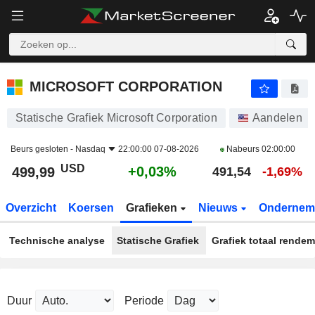
MICROSOFT CORPORATION
499,99
$
+0,03%
MICROSOFT CORPORATION
Statische Grafiek Microsoft Corporation
Aandelen
Beurs gesloten -
Nasdaq
22:00:00 07-08-2026
Nabeurs
02:00:00
USD
+0,03%
499,99
491,54
-1,69%
Overzicht
Koersen
Grafieken
Nieuws
Ondernem
Technische analyse
Statische Grafiek
Grafiek totaal rende
Duur
Periode