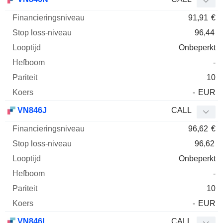
91,91
€
96,44
Onbeperkt
-
10
-
EUR
VN846J
CALL
96,62
€
96,62
Onbeperkt
-
10
-
EUR
VN846L
CALL