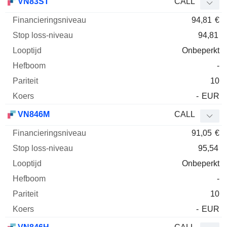
VN83ST
CALL
94,81
€
94,81
Onbeperkt
-
10
-
EUR
VN846M
CALL
91,05
€
95,54
Onbeperkt
-
10
-
EUR