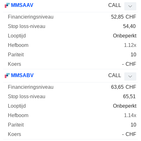
Stop
MMSAAV
CALL
loss-
52,85
CHF
Financieringsniveau
niveau
Looptijd
Elast
Afkorting
Type
54,40
Onbeperkt
1.12x
10
-
CHF
MMSABV
CALL
63,65
CHF
65,51
Onbeperkt
1.14x
10
-
CHF