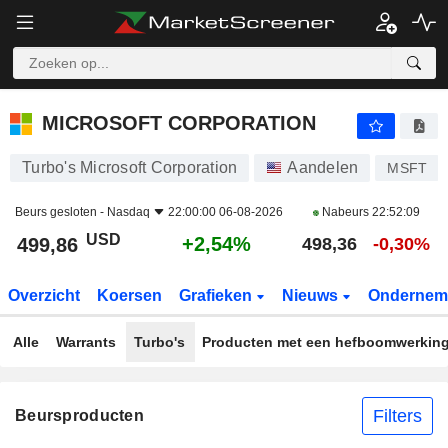
MICROSOFT CORPORATION
499,86
$
+2,54%
MICROSOFT CORPORATION
Turbo's Microsoft Corporation
Aandelen
MSFT
Beurs gesloten -
Nasdaq
22:00:00 06-08-2026
Nabeurs
22:52:09
USD
+2,54%
499,86
498,36
-0,30%
Overzicht
Koersen
Grafieken
Nieuws
Ondernem
Alle
Warrants
Turbo's
Producten met een hefboomwerkin
Filters
Beursproducten