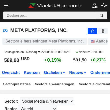
META PLATFORMS, INC.
589,90
$
+0,19%
META PLATFORMS, INC.
Sectorale herzieningen Meta Platforms, Inc.
Aandel
Beurs gesloten -
Nasdaq
22:00:00 06-08-2026
Nabeurs
02:00:00
USD
+0,19%
589,90
591,50
+0,27%
Overzicht
Koersen
Grafieken
Nieuws
Ondernem
Sectorprestaties
Sectorale waarderingen
Sectorale dividen
Sector:
Regio: