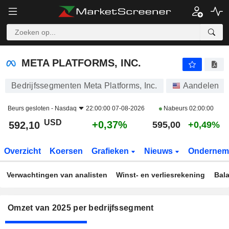
META PLATFORMS, INC.
592,10
$
+0,37%
META PLATFORMS, INC.
Bedrijfssegmenten Meta Platforms, Inc.
Aandelen
Beurs gesloten -
Nasdaq
22:00:00 07-08-2026
Nabeurs
02:00:00
USD
+0,37%
592,10
595,00
+0,49%
Overzicht
Koersen
Grafieken
Nieuws
Ondernem
Verwachtingen van analisten
Winst- en verliesrekening
Bal
Omzet van 2025 per bedrijfssegment