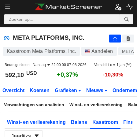
META PLATFORMS, INC.
592,10
$
+0,37%
META PLATFORMS, INC.
Kasstroom Meta Platforms, Inc.
Aandelen
META
Beurs gesloten -
Nasdaq
22:00:00 07-08-2026
Verschil t.o.v. 1 jan (%)
USD
+0,37%
592,10
-10,30%
Overzicht
Koersen
Grafieken
Nieuws
Ondernem
Verwachtingen van analisten
Winst- en verliesrekening
Bal
Winst- en verliesrekening
Balans
Kasstroom
Financ
Jaarlijks