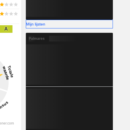
Mijn lijsten
A
Palmares