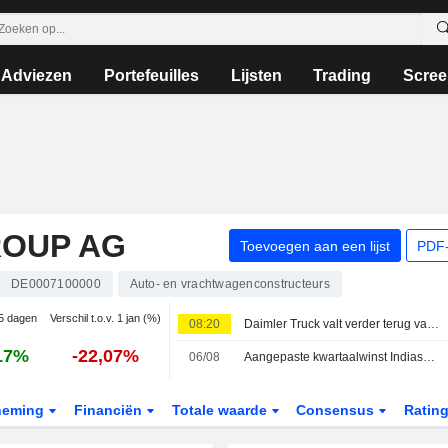
Adviezen
Portefeuilles
Lijsten
Trading
Scree
ROUP AG
Toevoegen aan een lijst
PDF-
DE0007100000
Auto- en vrachtwagenconstructeurs
 5 dagen
Verschil t.o.v. 1 jan (%)
08:20
Daimler Truck valt verder terug vanaf recordhoogte
17%
-22,07%
06/08
Aangepaste kwartaalwinst Indiase Samvardhana Motherson stijgt met 54 % door sterke vraag naar auto-onderdelen
neming
Financiën
Totale waarde
Consensus
Ratin