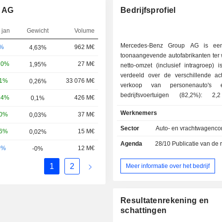
p AG
Bedrijfsprofiel
 jan
Gewicht
Volume
Mercedes-Benz Group AG is ee
-%
962 M€
4,63%
toonaangevende autofabrikanten ter 
20%
27 M€
1,95%
netto-omzet (inclusief intragroep) i
verdeeld over de verschillende activ
81%
33 076 M€
0,26%
verkoop van personenauto's e
bedrijfsvoertuigen (82,2%): 2,
24%
426 M€
0,1%
verkochte voertuigen in 2025
Werknemers
10%
37 M€
0,03%
Mercedes-Benz, Smart en May
financiële en mobiliteitsdienste
Sector
Auto- en vrachtwagenco
56%
15 M€
0,02%
financiering, verzekeringsdiensten,
Agenda
28/10
Publicatie van de resultat
netto-omzet is geografisch als volg
0%
12 M€
-0%
Duitsland (15,8%), Europa (28%), de
Staten (23,4%), Noord-Amerika (2,
1
2
Meer informatie over het bedrijf
(12,5%), Azië (11,4%) en overige (6,
Resultatenrekening en
schattingen