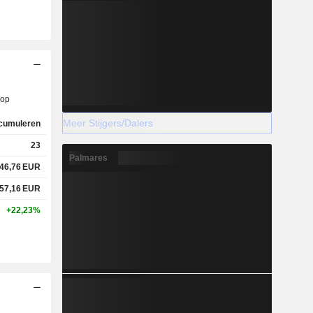
op
Meer Stijgers/Dalers
cumuleren
23
Palmares
46,76
EUR
57,16
EUR
+22,23%