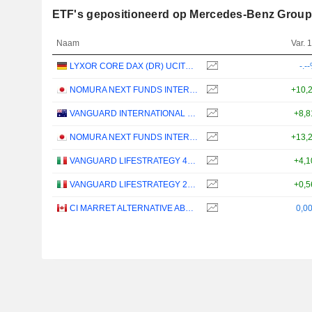
ETF's gepositioneerd op Mercedes-Benz Grou
Naam
Var. 1
LYXOR CORE DAX (DR) UCITS ETF - EUR
-.-
NOMURA NEXT FUNDS INTERNATIONAL EQUITY MSCI-KOKUSAI (YEN-HEDGED) ETF - JPY
+10,
VANGUARD INTERNATIONAL EQUITY INDEX FUNDS - VANGUARD FTSE ALL-WORLD EX-US ETF
+8,
NOMURA NEXT FUNDS INTERNATIONAL EQUITY MSCI-KOKUSAI (UNHEDGED) ETF - JPY
+13,
VANGUARD LIFESTRATEGY 40% EQUITY UCITS ETF - DISTRIBUTING - EUR
+4,
VANGUARD LIFESTRATEGY 20% EQUITY UCITS ETF - DISTRIBUTING - EUR
+0,
CI MARRET ALTERNATIVE ABSOLUTE RETURN BOND ETF - CAD
0,0