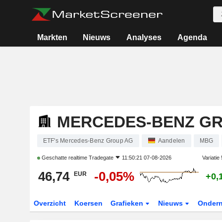
Markten
Nieuws
Analyses
Agenda
MERCEDES-BENZ G
ETF's Mercedes-Benz Group AG
Aandelen
MBG
Geschatte realtime
Tradegate
11:50:21 07-08-2026
Variatie
46,74
-0,05%
EUR
+0,
Overzicht
Koersen
Grafieken
Nieuws
Onder