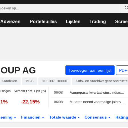
Adviezen
Portefeuilles
Lijsten
Trading
Scree
ROUP AG
Toevoegen aan een lijst
PDF-
Aandelen
MBG
DE0007100000
Auto- en vrachtwagenconstructe
 5 dagen
Verschil t.o.v. 1 jan (%)
06/08
Aangepaste kwartaalwinst Indiase Samvardhana Motherson stijgt met 54 % door sterke vraag naar auto-onderdelen
71%
-22,15%
06/08
Mutares neemt voormalige joint venture van Mercedes en Porsche over van Magna
neming
Financiën
Totale waarde
Consensus
Ratin