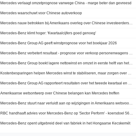
Mercedes verlaagt omzetprognose vanwege China - marge beter dan gevreesd
Mercedes waarschuwt voor Chinese autoverkoop
Mercedes nauw betrokken bij Amerikaans overleg over Chinese investeerders, aldus topman
Mercedes-Benz klimt hoger: 'Kwartaalcijfers goed genoeg'
Mercedes-Benz Group AG geeft winstprognose voor het boekjaar 2026
Mercedes-Benz verbetert resultaat - prognose voor verkoop personenwagens verlaagd
Mercedes-Benz Group boekt lagere nettowinst en omzet in eerste helft van het jaar
Kostenbesparingen helpen Mercedes winst te stabiliseren, maar zorgen over China houden aan
Mercedes-Benz Group AG rapporteert resultaten over het tweede kwartaal en de eerste zes maanden eindigend op 30 juni 2026
Amerikaanse wetsontwerp over Chinese belangen kan Mercedes treffen
Mercedes-Benz stuurt naar verluidt aan op wijzigingen in Amerikaans wetsvoorstel tegen Chinese autobouwers
RBC handhaaft advies voor Mercedes-Benz op 'Sector Perform' - koersdoel 56 euro
Mercedes-Benz opent uitgebreid deel van fabriek in het Hongaarse Kecskemét