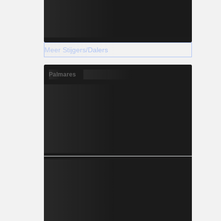
Meer Stijgers/Dalers
Palmares