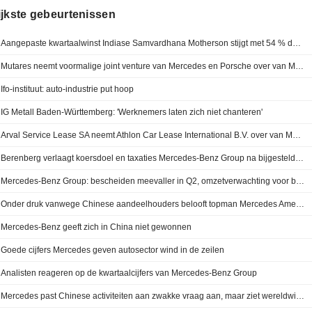
ijkste gebeurtenissen
Aangepaste kwartaalwinst Indiase Samvardhana Motherson stijgt met 54 % door sterke vraag naar auto-onderdelen
Mutares neemt voormalige joint venture van Mercedes en Porsche over van Magna
Ifo-instituut: auto-industrie put hoop
IG Metall Baden-Württemberg: 'Werknemers laten zich niet chanteren'
Arval Service Lease SA neemt Athlon Car Lease International B.V. over van Mercedes-Benz Group AG (XTRA:MBG) voor naar schatting 1 miljard euro
Berenberg verlaagt koersdoel en taxaties Mercedes-Benz Group na bijgestelde omzetverwachting voor 2026
Mercedes-Benz Group: bescheiden meevaller in Q2, omzetverwachting voor boekjaar 2026 verlaagd door zwakte in China
Onder druk vanwege Chinese aandeelhouders belooft topman Mercedes Amerikaanse activiteiten te beschermen
Mercedes-Benz geeft zich in China niet gewonnen
Goede cijfers Mercedes geven autosector wind in de zeilen
Analisten reageren op de kwartaalcijfers van Mercedes-Benz Group
Mercedes past Chinese activiteiten aan zwakke vraag aan, maar ziet wereldwijde kansen, aldus CEO