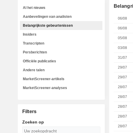
Belangr
Al het nieuws
Aanbevelingen van analisten
06/08
Belangrijkste gebeurtenissen
06/08
Insiders
05/08
Transcripten
03/08
Persberichten
31/07
Officiële publicaties
29/07
Andere talen
29/07
MarketScreener-artikels
28/07
MarketScreener-analyses
28/07
28/07
Filters
28/07
Zoeken op
28/07