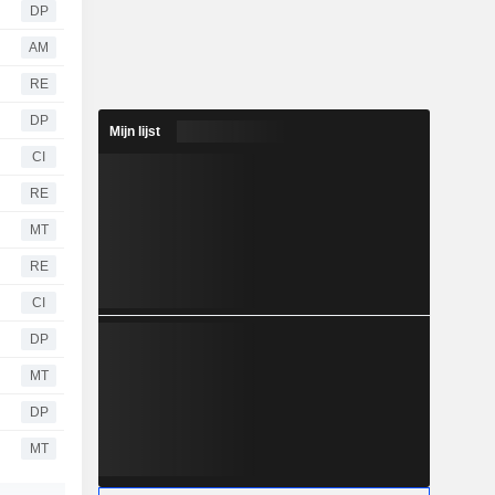
DP
AM
RE
DP
Mijn lijst
CI
RE
MT
RE
CI
DP
MT
DP
MT