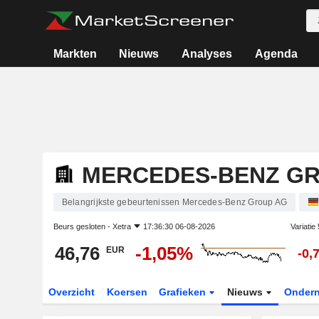
Markten
Nieuws
Analyses
Agenda
MERCEDES-BENZ G
Belangrijkste gebeurtenissen Mercedes-Benz Group AG
Beurs gesloten -
Xetra
17:36:30 06-08-2026
Variatie
46,76
-1,05%
EUR
-0,
Overzicht
Koersen
Grafieken
Nieuws
Onder