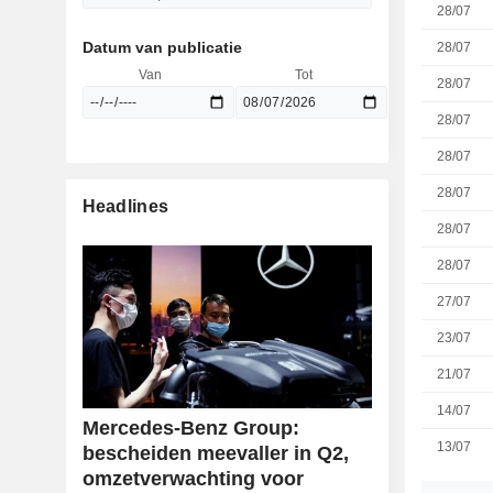
28/07
Datum van publicatie
28/07
Van
Tot
28/07
28/07
28/07
28/07
Headlines
28/07
28/07
27/07
23/07
21/07
14/07
Mercedes-Benz Group:
13/07
bescheiden meevaller in Q2,
omzetverwachting voor