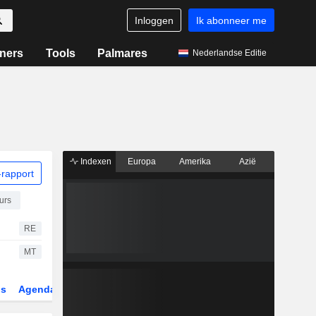
Inloggen
Ik abonneer me
ners
Tools
Palmares
Nederlandse Editie
Indexen
Europa
Amerika
Azië
rapport
urs
RE
MT
gs
Agenda
Sector
Derivaten
ETF's