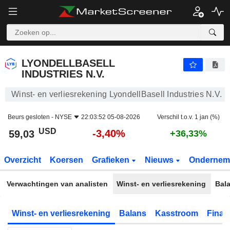
LYONDELLBASELL INDUSTRIES N.V.
59,03
$
-3,40%
LYONDELLBASELL
INDUSTRIES N.V.
Winst- en verliesrekening LyondellBasell Industries N.V.
Beurs gesloten -
NYSE
22:03:52 05-08-2026
Verschil t.o.v. 1 jan (%)
USD
-3,40%
59,03
+36,33%
Overzicht
Koersen
Grafieken
Nieuws
Ondernem
Verwachtingen van analisten
Winst- en verliesrekening
Bal
Winst- en verliesrekening
Balans
Kasstroom
Financ