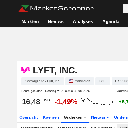
Markten
Nieuws
Analyses
Agenda
LYFT, INC.
Sectorgrafiek Lyft, Inc.
Aandelen
LYFT
US550
Beurs gesloten -
Nasdaq
22:00:00 05-08-2026
Variatie
16,48
-1,49%
USD
+6,
Overzicht
Koersen
Grafieken
Nieuws
Onder