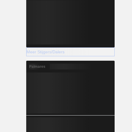
Meer Stijgers/Dalers
Palmares