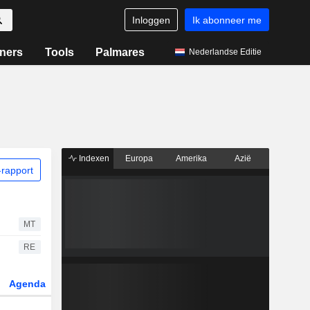
Inloggen
Ik abonneer me
ners
Tools
Palmares
Nederlandse Editie
Indexen
Europa
Amerika
Azië
rapport
MT
RE
Agenda
Sector
Derivaten
ETF's