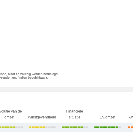
iode, alsof ze volledig werden herbelegd.
rendement (indien beschikbaar).
volutie van de
Financiële
omzet
Winstgevendheid
situatie
EV/omzet
k/