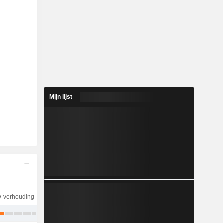
Mijn lijst
w-verhouding