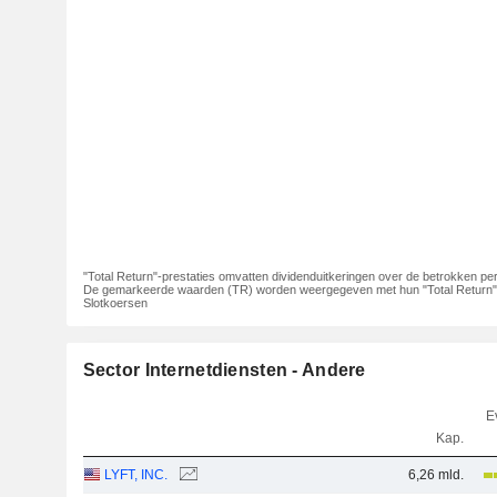
"Total Return"-prestaties omvatten dividenduitkeringen over de betrokken per
De gemarkeerde waarden (TR) worden weergegeven met hun "Total Return"-
Slotkoersen
Sector Internetdiensten - Andere
E
Kap.
LYFT, INC.
6,26 mld.