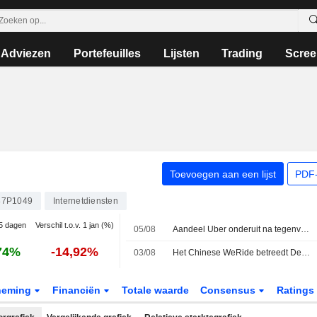
Adviezen
Portefeuilles
Lijsten
Trading
Scree
Toevoegen aan een lijst
PDF-
87P1049
Internetdiensten
 5 dagen
Verschil t.o.v. 1 jan (%)
05/08
Aandeel Uber onderuit na tegenvallende kwartaalomzet en voorzichtige outlook
74%
-14,92%
03/08
Het Chinese WeRide betreedt Denemarken en breidt Europese voetafdruk uit
neming
Financiën
Totale waarde
Consensus
Ratings