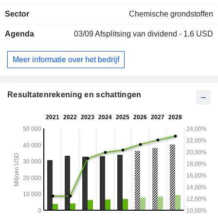
diensten (7%); - andere (3,8%). De geografische verdeling
Sector
Chemische grondstoffen
van de omzet is als volgt: Verenigd Koninkrijk (4,7%),
Verenigde Staten (34,8%), Duitsland (7,6%), China (8%),
Agenda
03/09
Afsplitsing van dividend - 1.6 USD
Australië (4,1%), Mexico (4,1%), Brazilië (3,8%) en andere
(32,9%).
Meer informatie over het bedrijf
Resultatenrekening en schattingen