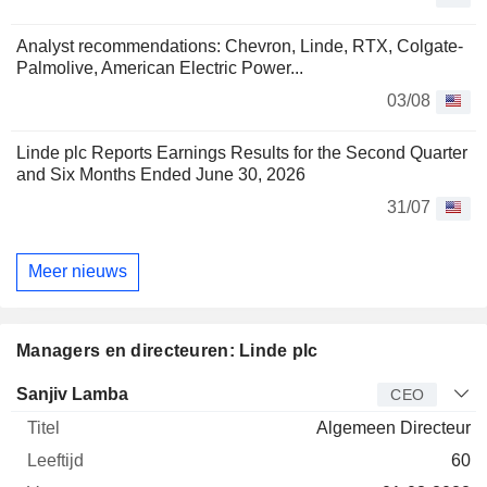
Analyst recommendations: Chevron, Linde, RTX, Colgate-
Palmolive, American Electric Power...
03/08
Linde plc Reports Earnings Results for the Second Quarter
and Six Months Ended June 30, 2026
31/07
Meer nieuws
Managers en directeuren: Linde plc
Bedrijfsleider
Titel
Leeftijd
Van
Sanjiv Lamba
CEO
Algemeen Directeur
60