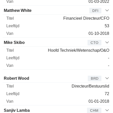
01-03-2022
Matthew White
DFI
Financieel Directeur/CFO
53
01-10-2018
Mike Skibo
CTO
Hoofd Techniek/Wetenschap/O&O
-
-
Bestuurder
Titel
Leeftijd
Van
Robert Wood
BRD
Directeur/Bestuurslid
72
01-01-2018
Sanjiv Lamba
CHM