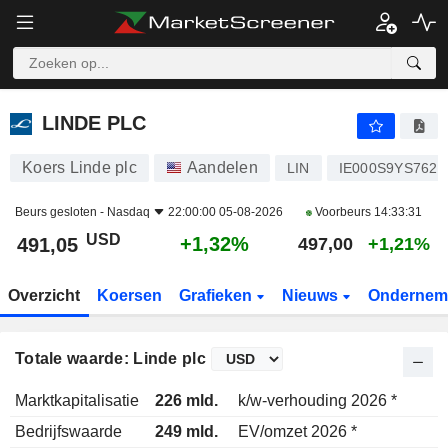
LINDE PLC
491,05
$
+1,32%
LINDE PLC
Koers Linde plc
Aandelen
LIN
IE000S9YS762
Beurs gesloten -
Nasdaq
22:00:00 05-08-2026
Voorbeurs
14:33:31
USD
+1,32%
491,05
497,00
+1,21%
Overzicht
Koersen
Grafieken
Nieuws
Ondernem
Totale waarde: Linde plc
Marktkapitalisatie
226 mld.
k/w-verhouding 2026 *
Bedrijfswaarde
249 mld.
EV/omzet 2026 *