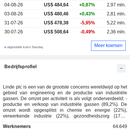
04-08-26
US$ 484,64
+0,87%
2,97 mln.
03-08-26
US$ 480,46
+0,43%
2,81 mln.
31-07-26
US$ 478,38
-5,95%
5,22 mln.
30-07-26
US$ 508,64
-0,49%
2,36 mln.
Meer koersen
uitgestelde koers Nasdaq
Bedrijfsprofiel
Linde plc is een van de grootste concerns wereldwijd op het
gebied van engineering en de productie van industriële
gassen. De omzet per activiteit is als volgt onderverdeeld: -
productie en verkoop van industriële gassen (89,2%). De
omzet wordt opgesplitst in chemie en energie (22%),
verwerkende industrie (22%), gezondheidszorg (17%),
metaal en mijnbouw (13%), voedselverwerking (9%),
Werknemers
64.649
elektronica (9%) en anderen (8%); - oppervlaktetechnische