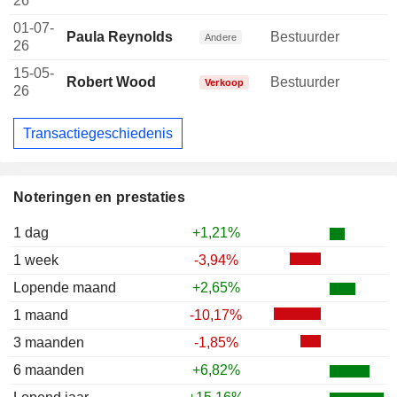
26
01-07-
Paula Reynolds
Bestuurder
Andere
26
15-05-
Robert Wood
Bestuurder
-
Verkoop
26
Transactiegeschiedenis
Noteringen en prestaties
1 dag
+1,21%
1 week
-3,94%
Lopende maand
+2,65%
1 maand
-10,17%
3 maanden
-1,85%
6 maanden
+6,82%