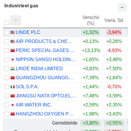
Industrieel gas
Verschil
Varia. 5d.
V
(%)
LINDE PLC
+1,32%
-3,94%
AIR PRODUCTS & CHEMICALS, INC.
+0,13%
+0,28%
PERIC SPECIAL GASES CO., LTD.
+13,13%
-4,93%
+
NIPPON SANSO HOLDINGS CORPORATION
+1,65%
+3,48%
+
LINDE INDIA LIMITED
+0,83%
+7,50%
+
GUANGZHOU GUANGGANG GASES & ENERGY CO.,LTD.
+7,39%
+1,64%
+
SOL S.P.A.
+1,44%
-0,70%
+
JIANGSU NATA OPTO-ELECTRONIC MATERIAL CO., LTD.
+7,48%
+3,59%
+
AIR WATER INC.
+2,59%
+2,35%
+
HANGZHOU OXYGEN PLANT GROUP CO., LTD.
+1,98%
+3,43%
Gemiddelde
+3,80%
+2,55%
+