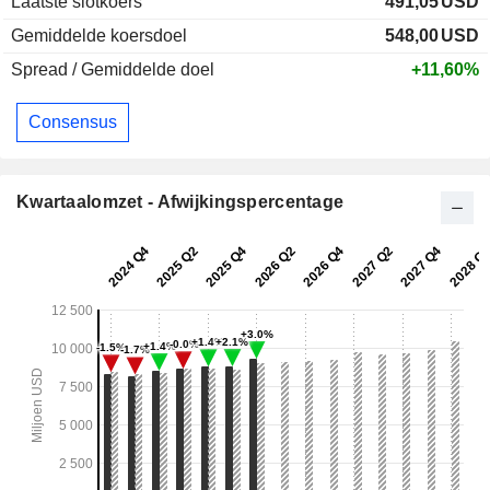
Laatste slotkoers
491,05
USD
Gemiddelde koersdoel
548,00
USD
Spread / Gemiddelde doel
+11,60%
Consensus
Kwartaalomzet - Afwijkingspercentage