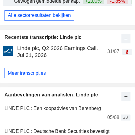
Gewogen gemiddelde per kap.
+2,00%
-1,85%
+
Alle sectorresultaten bekijken
Recentste transcriptie: Linde plc
Linde plc, Q2 2026 Earnings Call,
31/07
Jul 31, 2026
Meer transcripties
Aanbevelingen van analisten: Linde plc
LINDE PLC : Een koopadvies van Berenberg
05/08
ZD
LINDE PLC : Deutsche Bank Securities bevestigt