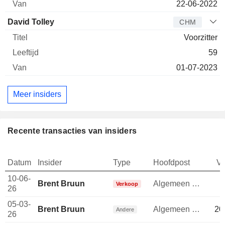
22-06-2022
David Tolley
CHM
Voorzitter
59
01-07-2023
Meer insiders
Recente transacties van insiders
Datum
Insider
Type
Hoofdpost
V
10-06-
Brent Bruun
Algemeen directeur
-
Verkoop
26
05-03-
Brent Bruun
Algemeen directeur
20
Andere
26