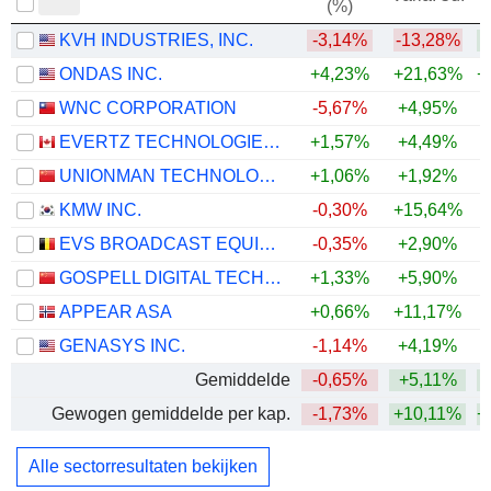
(%)
KVH INDUSTRIES, INC.
-3,14%
-13,28%
+
ONDAS INC.
+4,23%
+21,63%
+
WNC CORPORATION
-5,67%
+4,95%
+
EVERTZ TECHNOLOGIES LIMITED
+1,57%
+4,49%
+
UNIONMAN TECHNOLOGY CO.,LTD.
+1,06%
+1,92%
KMW INC.
-0,30%
+15,64%
+
EVS BROADCAST EQUIPMENT SA
-0,35%
+2,90%
GOSPELL DIGITAL TECHNOLOGY CO., LTD.
+1,33%
+5,90%
+
APPEAR ASA
+0,66%
+11,17%
GENASYS INC.
-1,14%
+4,19%
Gemiddelde
-0,65%
+5,11%
+
Gewogen gemiddelde per kap.
-1,73%
+10,11%
+
Alle sectorresultaten bekijken