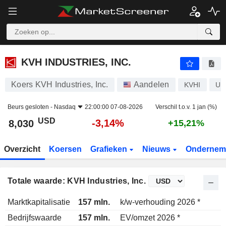
KVH INDUSTRIES, INC.
8,030
$
-3,14%
KVH INDUSTRIES, INC.
Koers KVH Industries, Inc.
Aandelen
KVHI
US
Beurs gesloten -
Nasdaq
22:00:00 07-08-2026
Verschil t.o.v. 1 jan (%)
USD
-3,14%
8,030
+15,21%
Overzicht
Koersen
Grafieken
Nieuws
Ondernem
Totale waarde: KVH Industries, Inc.
Marktkapitalisatie
157 mln.
k/w-verhouding 2026 *
5
Bedrijfswaarde
157 mln.
EV/omzet 2026 *