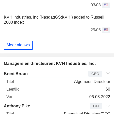
03/08
KVH Industries, Inc.(NasdaqGS:KVHI) added to Russell
2000 Index
29/06
Meer nieuws
Managers en directeuren: KVH Industries, Inc.
Bedrijfsleider
Titel
Leeftijd
Van
Brent Bruun
CEO
Algemeen Directeur
60
06-03-2022
Anthony Pike
DFI
Financieel Directeur/CFO