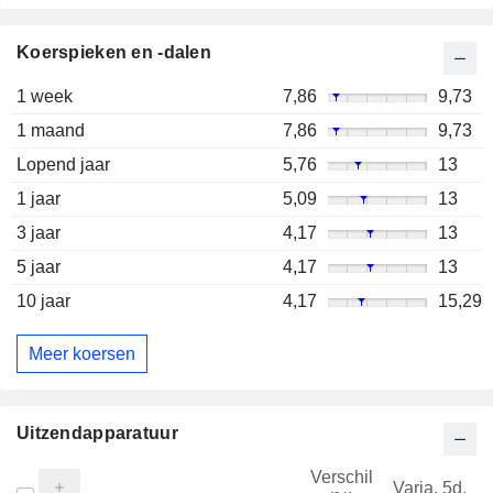
Koerspieken en -dalen
1 week
7,86
9,73
1 maand
7,86
9,73
Lopend jaar
5,76
13
1 jaar
5,09
13
3 jaar
4,17
13
5 jaar
4,17
13
10 jaar
4,17
15,29
Meer koersen
Uitzendapparatuur
Verschil
Varia. 5d.
V