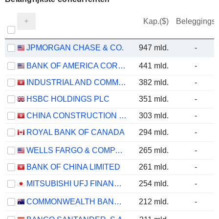
Kap.($)
Beleggings
JPMORGAN CHASE & CO.
947 mld.
-
BANK OF AMERICA CORPORATION
441 mld.
-
INDUSTRIAL AND COMMERCIAL BANK OF CHINA LIMITED
382 mld.
-
HSBC HOLDINGS PLC
351 mld.
-
CHINA CONSTRUCTION BANK CORPORATION
303 mld.
-
ROYAL BANK OF CANADA
294 mld.
-
WELLS FARGO & COMPANY
265 mld.
-
BANK OF CHINA LIMITED
261 mld.
-
MITSUBISHI UFJ FINANCIAL GROUP, INC.
254 mld.
-
COMMONWEALTH BANK OF AUSTRALIA
212 mld.
-