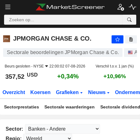
JPMORGAN CHASE & CO.
357,52
$
+0,34%
JPMORGAN CHASE & CO.
Sectorale beoordelingen JPMorgan Chase & Co.
Aa
Beurs gesloten -
NYSE
22:00:02 07-08-2026
Verschil t.o.v. 1 jan (%)
USD
+0,34%
357,52
+10,96%
Overzicht
Koersen
Grafieken
Nieuws
Ondernem
Sectorprestaties
Sectorale waarderingen
Sectorale dividen
Sector:
Regio: