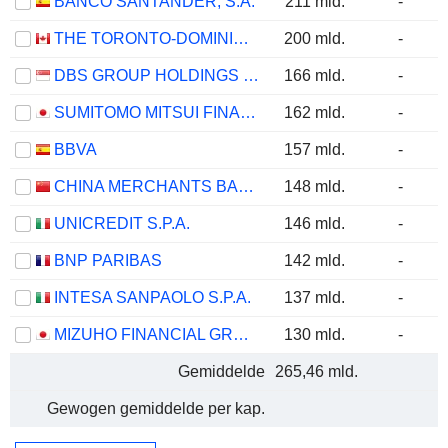
BANCO SANTANDER, S.A.
211 mld.
-
THE TORONTO-DOMINION BANK
200 mld.
-
DBS GROUP HOLDINGS LTD
166 mld.
-
SUMITOMO MITSUI FINANCIAL GROUP, INC.
162 mld.
-
BBVA
157 mld.
-
CHINA MERCHANTS BANK CO., LTD.
148 mld.
-
UNICREDIT S.P.A.
146 mld.
-
BNP PARIBAS
142 mld.
-
INTESA SANPAOLO S.P.A.
137 mld.
-
MIZUHO FINANCIAL GROUP, INC.
130 mld.
-
Gemiddelde
265,46 mld.
Gewogen gemiddelde per kap.