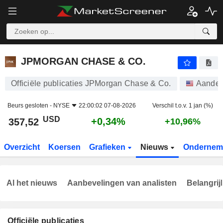
JPMORGAN CHASE & CO.
357,52
$
+0,34%
JPMORGAN CHASE & CO.
Officiële publicaties JPMorgan Chase & Co.
Aandel
Beurs gesloten -
NYSE
22:00:02 07-08-2026
Verschil t.o.v. 1 jan (%)
USD
+0,34%
357,52
+10,96%
Overzicht
Koersen
Grafieken
Nieuws
Ondernem
Al het nieuws
Aanbevelingen van analisten
Belangrij
Officiële publicaties