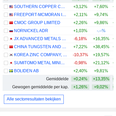
SOUTHERN COPPER CORPORATION
+3,12%
+7,60%
+
FREEPORT-MCMORAN INC.
+2,11%
+9,74%
+
CMOC GROUP LIMITED
+2,26%
+9,86%
+
NORNICKEL ADR
+1,03%
-.--%
JX ADVANCED METALS CORPORATION
-6,18%
+16,35%
+
CHINA TUNGSTEN AND HIGHTECH MATERIALS CO.,LTD
+7,22%
+38,45%
+
KOREA ZINC COMPANY, LTD.
-10,37%
+19,57%
+
SUMITOMO METAL MINING CO., LTD.
-0,98%
+21,12%
+
BOLIDEN AB
+2,40%
+9,81%
+
Gemiddelde
+0,24%
+13,35%
+
Gewogen gemiddelde per kap.
+1,26%
+9,02%
+
Alle sectorresultaten bekijken