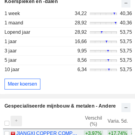
Koerspieken en -dalen
1 week
34,22
40,36
1 maand
28,92
40,36
Lopend jaar
28,92
53,75
1 jaar
16,66
53,75
3 jaar
9,95
53,75
5 jaar
8,56
53,75
10 jaar
6,34
53,75
Meer koersen
Gespecialiseerde mijnbouw & metalen - Andere
Verschil
Varia. 5d.
V
(%)
JIANGXI COPPER COMPANY LIMITED
+3,97%
+17,74%
+