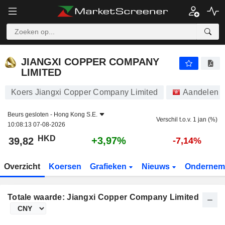
JIANGXI COPPER COMPANY LIMITED
39,82
$
+3,97%
JIANGXI COPPER COMPANY
LIMITED
Koers Jiangxi Copper Company Limited
Aandelen
Beurs gesloten -
Hong Kong S.E.
Verschil t.o.v. 1 jan (%)
10:08:13 07-08-2026
HKD
+3,97%
39,82
-7,14%
Overzicht
Koersen
Grafieken
Nieuws
Ondernem
Totale waarde: Jiangxi Copper Company Limited