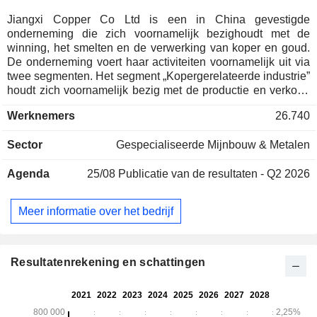
Jiangxi Copper Co Ltd is een in China gevestigde
onderneming die zich voornamelijk bezighoudt met de
winning, het smelten en de verwerking van koper en goud.
De onderneming voert haar activiteiten voornamelijk uit via
twee segmenten. Het segment „Kopergerelateerde industrie”
houdt zich voornamelijk bezig met de productie en verkoop
van koper en kopergerelateerde producten. Het segment
Werknemers
26.740
„Goudgerelateerde industrie” houdt zich voornamelijk bezig
met de productie en verkoop van goud en goudgerelateerde
Sector
Gespecialiseerde Mijnbouw & Metalen
producten. De producten van het bedrijf omvatten
voornamelijk kathodekoper, goud, zilver, zwavelzuur,
Agenda
25/08
Publicatie van de resultaten - Q2 2026
koperstaven, koperen buizen, koperfolie, selenium,
tellurium, rhenium en bismut. De producten van het bedrijf
worden voornamelijk gebruikt in de elektrische en
Meer informatie over het bedrijf
elektronische industrie, de lichte industrie, de machinebouw,
de bouw, het transport, de militaire industrie en andere
sectoren. Het bedrijf voert zijn activiteiten voornamelijk uit op
de binnenlandse markt.
Resultatenrekening en schattingen