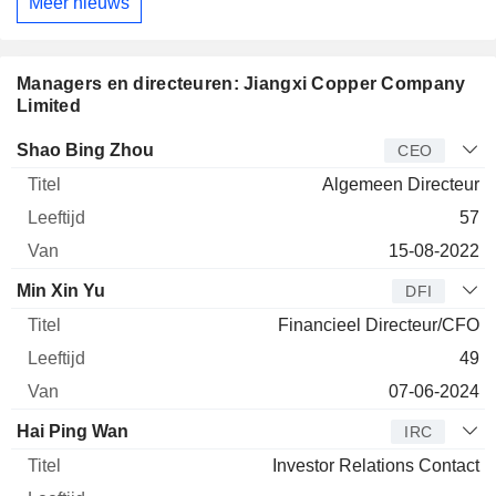
Meer nieuws
Managers en directeuren: Jiangxi Copper Company
Limited
Bedrijfsleider
Titel
Leeftijd
Van
Shao Bing Zhou
CEO
Algemeen Directeur
57
15-08-2022
Min Xin Yu
DFI
Financieel Directeur/CFO
49
07-06-2024
Hai Ping Wan
IRC
Investor Relations Contact