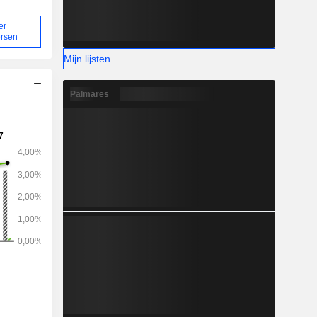
er
ersen
Mijn lijsten
Palmares