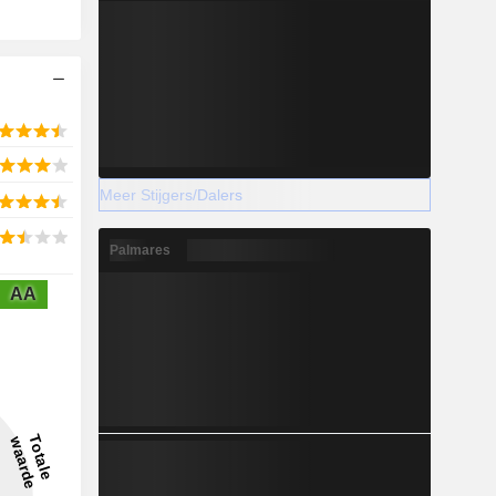
Meer Stijgers/Dalers
Palmares
AA