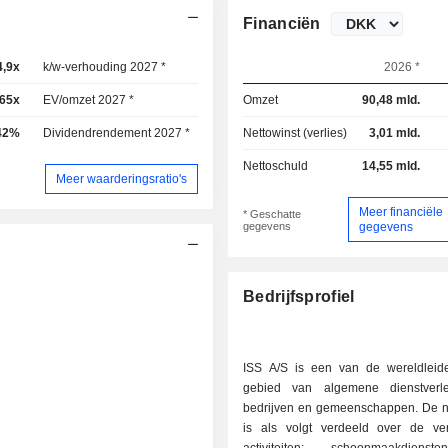
Financiën
4,9x
k/w-verhouding 2027 *
13x
2026 *
,65x
EV/omzet 2027 *
0,61x
Omzet
90,48 mld.
42%
Dividendrendement 2027 *
1,66%
Nettowinst (verlies)
3,01 mld.
Nettoschuld
14,55 mld.
Meer waarderingsratio's
Meer financiële
* Geschatte
gegevens
gegevens
Bedrijfsprofiel
ISS A/S is een van de wereldleid
gebied van algemene dienstverl
bedrijven en gemeenschappen. De n
is als volgt verdeeld over de ver