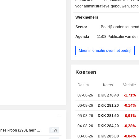
activiteiten: - schoonmaakdiensten (42,2%):
voor administratieve gebouwen, schol
gezondheidsinstellingen, industriële
Werknemers
enz.; - technisch onderhoud van gebouwen en
landschapsontwikkeling (23,5%).
Sector
Bedrijfsondersteunen
houdt zich ook bezig met de distr
Agenda
11/08
Publicatie van de resultat
producten voor de bestrijding van
insecten; - cateringdiensten (14,7%); - overige
(19,6%): ondersteunende diensten (d
Meer informatie over het bedrijf
en beheer van post, logistieke diens
beveiligingsdiensten (tuinond
beveiligingsdiensten voor gebouwen, 
Koersen
van alarm- en toegangscontrolesyste
beheer en ontwikkeling van profes
Datum
Koers
Variatie
industriële gebouwen. De netto-omzet is
geografisch als volgt verdeeld: No
07-08-26
DKK
276,40
-1,71%
(38,1%), Centraal- en Zuid-Europ
Azië/Pacific (17,2%), Amerika (9,1%)
06-08-26
DKK 281,20
-0,14%
(1%).
05-08-26
DKK 281,60
-0,91%
04-08-26
DKK 284,20
-0,28%
Danske Bank verhoogt koersdoel voor ISS naar 315 Deense kroon (290), herhaalt houden - BN
FW
03-08-26
DKK 285,00
-0,84%