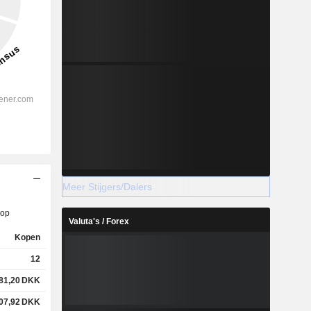
Meer Stijgers/Dalers
op
Valuta's / Forex
Kopen
12
81,20
DKK
07,92
DKK