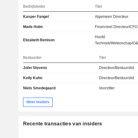
Bedrijfsleider
Titel
Kasper Fangel
Algemeen Directeur
Mads Holm
Financieel Directeur/CFO
Hoofd
Elizabeth Benison
Techniek/Wetenschap/O
Bestuurder
Titel
John Stevens
Directeur/Bestuurslid
Kelly Kuhn
Directeur/Bestuurslid
Niels Smedegaard
Voorzitter
Meer insiders
Recente transacties van insiders