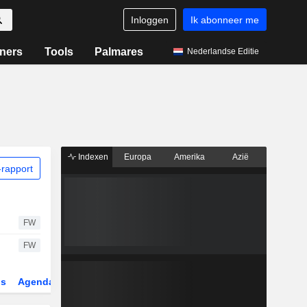
Inloggen
Ik abonneer me
ners
Tools
Palmares
Nederlandse Editie
Indexen
Europa
Amerika
Azië
rapport
FW
FW
gs
Agenda
Sector
Derivaten
ETF's