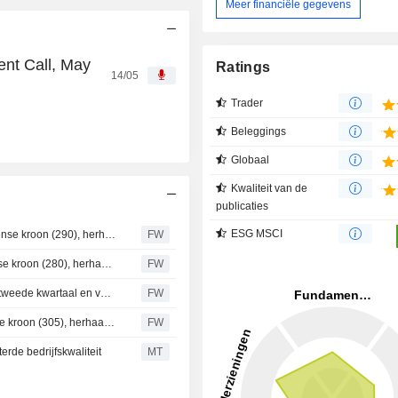
Meer financiële gegevens
ent Call, May
Ratings
14/05
Trader
Beleggings
Globaal
Kwaliteit van de
publicaties
ESG MSCI
Danske Bank verhoogt koersdoel voor ISS naar 315 Deense kroon (290), herhaalt houden - BN
FW
Jyske Bank verhoogt koersdoel voor ISS naar 315 Deense kroon (280), herhaalt koopadvies - BN
FW
Berenberg voorspelt 7,9 % organische groei voor ISS in tweede kwartaal en verhoogt koersdoel
FW
Berenberg verhoogt koersdoel voor ISS naar 335 Deense kroon (305), herhaalt koopadvies
FW
rde bedrijfskwaliteit
MT