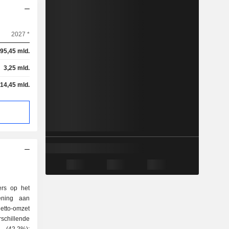
2027 *
95,45 mld.
3,25 mld.
14,45 mld.
ers op het
ening aan
etto-omzet
schillende