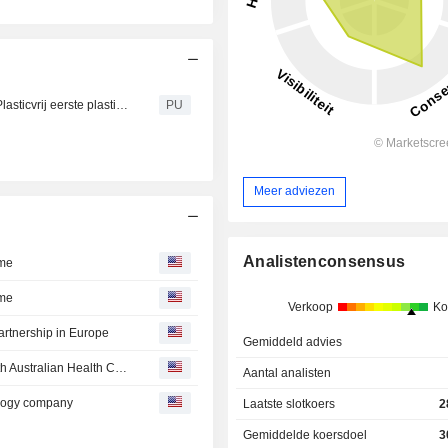
ISS A/S : Facility Services realiseert met Operatie 100% Plasticvrij eerste plasticvrije bedrijfsrestaurant van Nederland
PU
Meer adviezen
Analistenconsensus
mme
mme
Verkoop
Ko
artnership in Europe
Gemiddeld advies
Denmark's ISS to Conclude Facility Services Contract with Australian Health Care Provider
Aantal analisten
ology company
Laatste slotkoers
2
Gemiddelde koersdoel
3