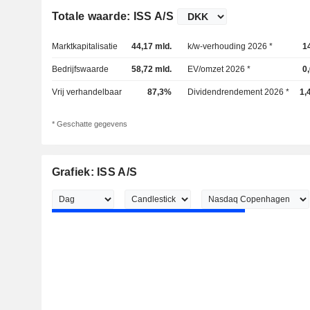
Totale waarde: ISS A/S
Marktkapitalisatie
44,17 mld.
k/w-verhouding 2026 *
1
Bedrijfswaarde
58,72 mld.
EV/omzet 2026 *
0
Vrij verhandelbaar
87,3%
Dividendrendement 2026 *
1,
* Geschatte gegevens
Grafiek: ISS A/S