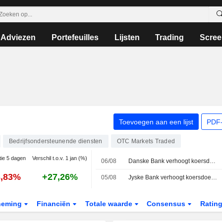
Adviezen
Portefeuilles
Lijsten
Trading
Scree
Toevoegen aan een lijst
PDF-
Bedrijfsondersteunende diensten
OTC Markets Traded
tie 5 dagen
Verschil t.o.v. 1 jan (%)
06/08
Danske Bank verhoogt koersdoel voor ISS naar 315 Deense kroon (290), herhaalt houden - BN
3,83%
+27,26%
05/08
Jyske Bank verhoogt koersdoel voor ISS naar 315 Deense kroon (280), herhaalt koopadvies - BN
neming
Financiën
Totale waarde
Consensus
Ratin