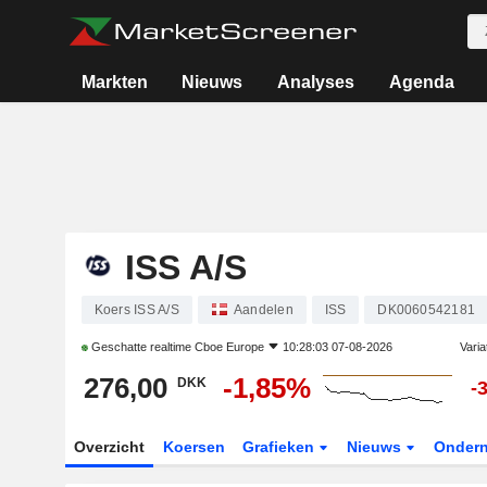
Markten
Nieuws
Analyses
Agenda
ISS A/S
Koers ISS A/S
Aandelen
ISS
DK0060542181
Geschatte realtime
Cboe Europe
10:28:03 07-08-2026
Varia
276,00
-1,85%
DKK
-
Overzicht
Koersen
Grafieken
Nieuws
Onder