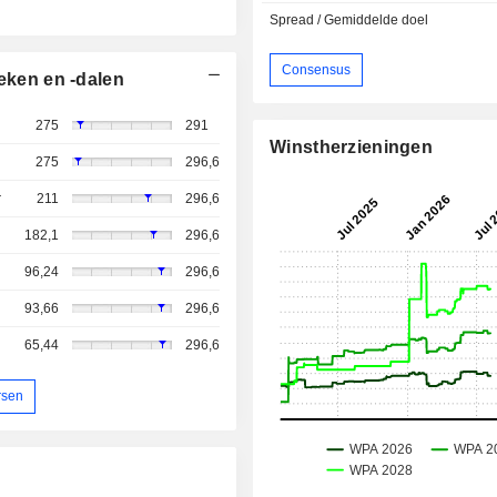
Spread / Gemiddelde doel
Consensus
eken en -dalen
275
291
Winstherzieningen
275
296,6
r
211
296,6
182,1
296,6
96,24
296,6
93,66
296,6
65,44
296,6
rsen