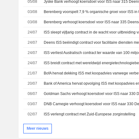
05/08
03/08
03/08
24/07
24/07
24/07
24/07
ISS breidt contract met wereldwijd energietechnologiebedr
21/07
BofA hervat dekking ISS met koopadvies vanwege verbete
20/07
08/07
03/07
02/07
ISS verlengt contract met Zuid-Europese zorginstelling
Meer nieuws