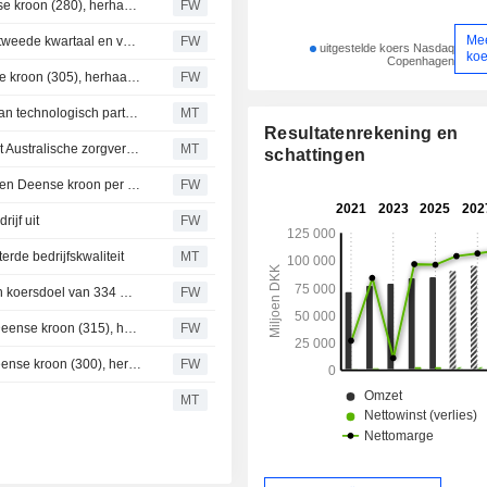
Jyske Bank verhoogt koersdoel voor ISS naar 315 Deense kroon (280), herhaalt koopadvies - BN
FW
Me
Berenberg voorspelt 7,9 % organische groei voor ISS in tweede kwartaal en verhoogt koersdoel
FW
uitgestelde koers Nasdaq
ko
Copenhagen
Berenberg verhoogt koersdoel voor ISS naar 335 Deense kroon (305), herhaalt koopadvies
FW
ISS sleept vijfjarig contract in de wacht voor uitbreiding van technologisch partnerschap in Europa
MT
Resultatenrekening en
Deens ISS beëindigt contract voor facilitaire diensten met Australische zorgverlener
MT
schattingen
ISS verliest Australisch contract ter waarde van 100 miljoen Deense kroon per jaar
FW
ijf uit
FW
rde bedrijfskwaliteit
MT
Bank of America hervat opvolging ISS met koopadvies en koersdoel van 334 Deense kroon - BN
FW
Goldman Sachs verhoogt koersdoel voor ISS naar 330 Deense kroon (315), herhaalt koopadvies - BN
FW
DNB Carnegie verhoogt koersdoel voor ISS naar 330 Deense kroon (300), herhaalt koopadvies
FW
MT