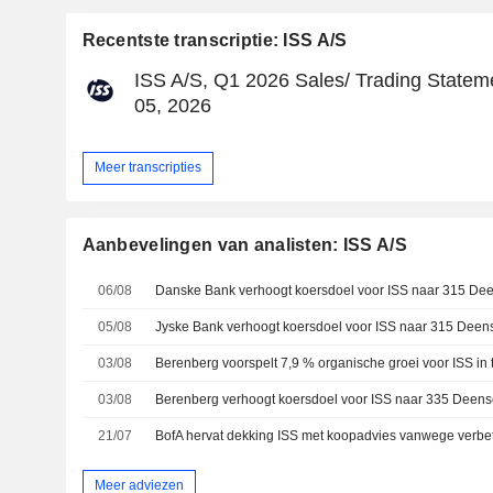
Recentste transcriptie: ISS A/S
ISS A/S, Q1 2026 Sales/ Trading Statem
05, 2026
Meer transcripties
Aanbevelingen van analisten: ISS A/S
06/08
05/08
03/08
03/08
21/07
BofA hervat dekking ISS met koopadvies vanwege verbete
Meer adviezen