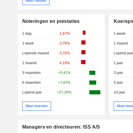
Meer nieuws
Noteringen en prestaties
Koerspi
1 dag
-1,67%
1 week
1 week
-3,76%
1 maand
Lopende maand
-3,76%
Lopend jaa
1 maand
-4,16%
1 jaar
3 maanden
+5,41%
3 jaar
6 maanden
+7,63%
5 jaar
Lopend jaar
+27,35%
10 jaar
Meer koersen
Meer koe
Managers en directeuren: ISS A/S