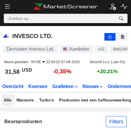
INVESCO LTD.
31,58
$
-0,35%
INVESCO LTD.
Derivaten Invesco Ltd.
Aandelen
IVZ
BMG491
Beurs gesloten -
NYSE
22:00:02 07-08-2026
Verschil t.o.v. 1 jan (%)
USD
-0,35%
31,58
+20,21%
Overzicht
Koersen
Grafieken
Nieuws
Ondernem
Alle
Warrants
Turbo's
Producten met een hefboomwerkin
Filters
Beursproducten