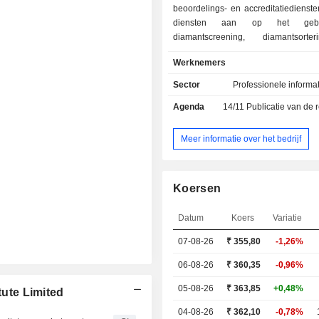
beoordelings- en accreditatiediensten
diensten aan op het geb
diamantscreening, diamantsorte
opstellen van duplicaat- of bi
Werknemers
rapporten, registratie en terugvindi
van edelstenen en sieraden, en
Sector
Professionele informa
diamantcertificeri
Agenda
14/11
Publicatie van de resultat
diamantscreeningsdienst maakt g
technologie om te bepalen of een d
natuurlijke oorsprong is, in het labo
Meer informatie over het bedrijf
gekweekt of een simulant is. Het be
sorteerdiensten aan voor diamantpa
0,25 karaat (ct), waaronder scr
Koersen
detectie van in het laboratorium
diamanten en/of simulanten. Het
Datum
Koers
Variatie
dubbele of bijgewerkte beoordeling
aan indien het origineel beschadigd, 
07-08-26
₹ 355,80
-1,26%
gestolen is. Het levert 
diamantcertificaten (DDC) die zijn
06-08-26
₹ 360,35
-0,96%
voor zowel groothande
05-08-26
₹ 363,85
+0,48%
tute Limited
detailhandelsbedrijven. Het bed
Laserscribe aan, waarmee met behu
04-08-26
₹ 362,10
-0,78%