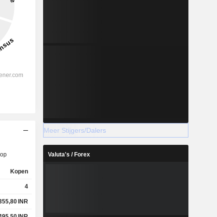
Meer Stijgers/Dalers
op
Valuta's / Forex
Kopen
4
355,80
INR
495,50
INR