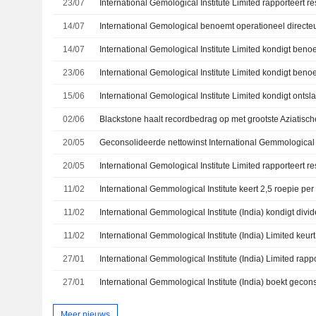
23/07
14/07
International Gemological benoemt operationeel directe
14/07
23/06
15/06
02/06
20/05
20/05
11/02
International Gemmological Institute keert 2,5 roepie per
11/02
11/02
27/01
27/01
Meer nieuws