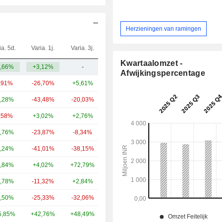
Herzieningen van ramingen
ia. 5d.
Varia. 1j.
Varia. 3j.
Kap.($)
Kwartaalomzet -
,66%
+3,12%
-
1,62 mld.
Afwijkingspercentage
,91%
-26,70%
+5,61%
120 mld.
,28%
-43,48%
-20,03%
44,15 mld.
,58%
+3,02%
+2,76%
40,94 mld.
,76%
-23,87%
-8,34%
21,45 mld.
,24%
-41,01%
-38,15%
18,06 mld.
,84%
+4,02%
+72,79%
17,53 mld.
,78%
-11,32%
+2,84%
15,33 mld.
,50%
-25,33%
-32,06%
10,16 mld.
5,85%
+42,76%
+48,49%
4,06 mld.