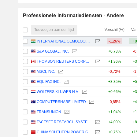
Professionele informatiediensten - Andere
Toevoegen aan een lijst
Verschil (%)
Var
INTERNATIONAL GEMOLOGICAL INSTITUTE LIMITED
-1,26%
+0
S&P GLOBAL, INC.
+0,73%
-0
THOMSON REUTERS CORPORATION
+1,36%
+3
MSCI, INC.
-0,72%
-1
EQUIFAX INC.
+3,85%
+5
WOLTERS KLUWER N.V.
+0,66%
+3
COMPUTERSHARE LIMITED
-0,85%
+4
TRANSUNION
+1,04%
+1
FACTSET RESEARCH SYSTEMS, INC.
+4,00%
+8
CHINA SOUTHERN POWER GRID TECHNOLOGY CO.,LTD
+0,75%
+1