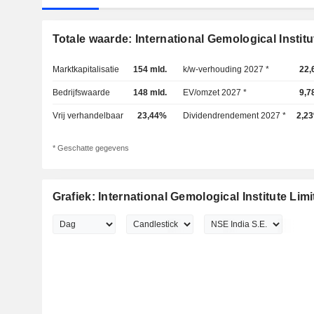
Totale waarde: International Gemological Institu
Marktkapitalisatie
154 mld.
k/w-verhouding 2027 *
22,
Bedrijfswaarde
148 mld.
EV/omzet 2027 *
9,7
Vrij verhandelbaar
23,44%
Dividendrendement 2027 *
2,2
* Geschatte gegevens
Grafiek: International Gemological Institute Lim