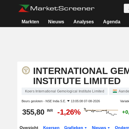
Markten
Nieuws
Analyses
Agenda
INTERNATIONAL GE
INSTITUTE LIMITED
Koers International Gemological Institute Limited
Aande
Beurs gesloten -
NSE India S.E.
13:05:08 07-08-2026
Variat
355,80
-1,26%
INR
+0
Overzicht
Koersen
Grafieken
Nieuws
Onder