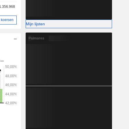
en merklogo
1.356.968
e gordel of
nt kunnen
 koersen
Mijn lijsten
Palmares