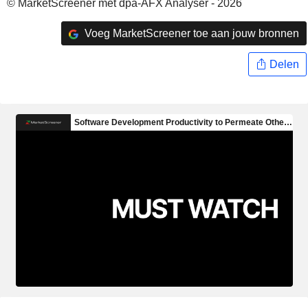
© MarketScreener met dpa-AFX Analyser - 2026
Voeg MarketScreener toe aan jouw bronnen
Delen