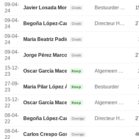
09-04-
Javier Losada Montero
Bestuurder / senior manager
1
Gratis
24
09-04-
Begoña López-Cano Ibarreche
Directeur Human Resources
2
Gratis
24
09-04-
Maria Beatriz Padin Santos
Gratis
24
09-04-
Jorge Pérez Marcote
2
Gratis
24
15-12-
Oscar García Maceiras
Algemeen directeur
Koop
23
27-09-
Maria Pilar López Álvarez
Bestuurder
Koop
23
15-12-
Oscar García Maceiras
Algemeen directeur
Koop
22
08-04-
Begoña López-Cano Ibarreche
Directeur Human Resources
2
Overige
22
08-04-
Carlos Crespo González
4
Overige
22