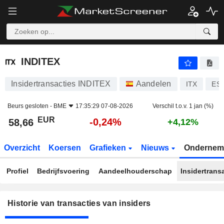
INDITEX
INDITEX
Insidertransacties INDITEX
Aandelen
ITX
ES
Beurs gesloten -
BME
17:35:29 07-08-2026
Verschil t.o.v. 1 jan (%)
EUR
-0,24%
58,66
+4,12%
Overzicht
Koersen
Grafieken
Nieuws
Ondernem
Profiel
Bedrijfsvoering
Aandeelhouderschap
Insidertrans
Historie van transacties van insiders