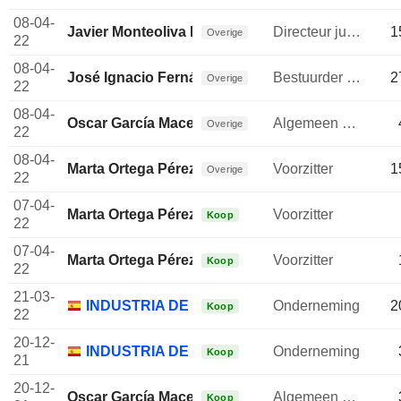
08-04-
Javier Monteoliva Díaz
Directeur juridische afdeling
1
Overige
22
08-04-
José Ignacio Fernández
Bestuurder / senior manager
2
Overige
22
08-04-
Oscar García Maceiras
Algemeen directeur
Overige
22
08-04-
Marta Ortega Pérez
Voorzitter
1
Overige
22
07-04-
Marta Ortega Pérez
Voorzitter
Koop
22
07-04-
Marta Ortega Pérez
Voorzitter
Koop
22
21-03-
INDUSTRIA DE DISEÑO TEXTIL SA
Onderneming
2
Koop
22
20-12-
INDUSTRIA DE DISEÑO TEXTIL SA
Onderneming
Koop
21
20-12-
Oscar García Maceiras
Algemeen directeur
Koop