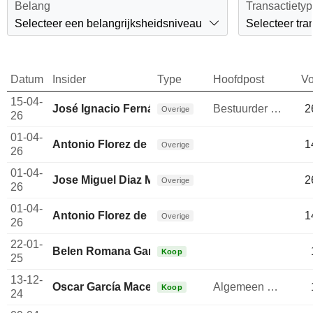
Belang
Transactiety
Selecteer een belangrijksheidsniveau
Selecteer tra
Datum
Insider
Type
Hoofdpost
V
15-04-
José Ignacio Fernández
Bestuurder / senior manager
2
Overige
26
01-04-
Antonio Florez de la Fuente
1
Overige
26
01-04-
Jose Miguel Diaz Miranda
2
Overige
26
01-04-
Antonio Florez de la Fuente
1
Overige
26
22-01-
Belen Romana Garcia
Koop
25
13-12-
Oscar García Maceiras
Algemeen directeur
Koop
24