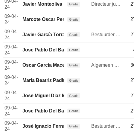
09-04-
Javier Monteoliva Díaz
Directeur juridische afdeling
2
Gratis
24
09-04-
Marcote Oscar Perez
2
Gratis
24
09-04-
Javier García Torralbo
Bestuurder / senior manager
2
Gratis
24
09-04-
Jose Pablo Del Bado Rivas
Gratis
24
09-04-
Oscar García Maceiras
Algemeen directeur
3
Gratis
24
09-04-
Maria Beatriz Padin Santos
2
Gratis
24
09-04-
Jose Miguel Diaz Miranda
2
Gratis
24
09-04-
Jose Pablo Del Bado Rivas
2
Gratis
24
09-04-
José Ignacio Fernández
Bestuurder / senior manager
2
Gratis
24