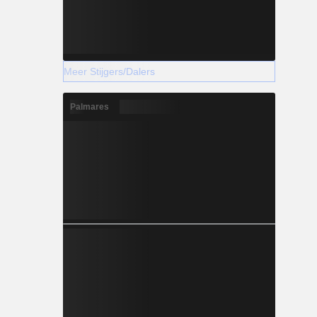
Meer Stijgers/Dalers
Palmares