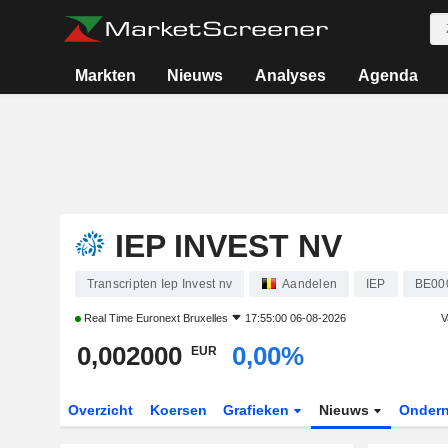
Markten
Nieuws
Analyses
Agenda
IEP INVEST NV
Transcripten Iep Invest nv
Aandelen
IEP
BE00
Real Time
Euronext Bruxelles
17:55:00 06-08-2026
V
0,002000
0,00%
EUR
Overzicht
Koersen
Grafieken
Nieuws
Onder