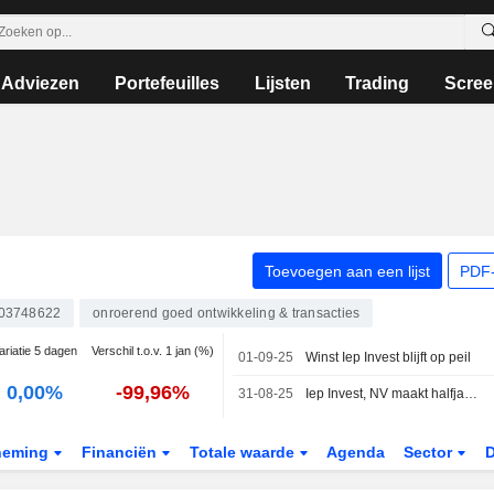
Adviezen
Portefeuilles
Lijsten
Trading
Scree
Toevoegen aan een lijst
PDF-
03748622
onroerend goed ontwikkeling & transacties
ariatie 5 dagen
Verschil t.o.v. 1 jan (%)
01-09-25
Winst Iep Invest blijft op peil
0,00%
-99,96%
31-08-25
Iep Invest, NV maakt halfjaarcijfers bekend voor periode tot 30 juni 2025
neming
Financiën
Totale waarde
Agenda
Sector
D