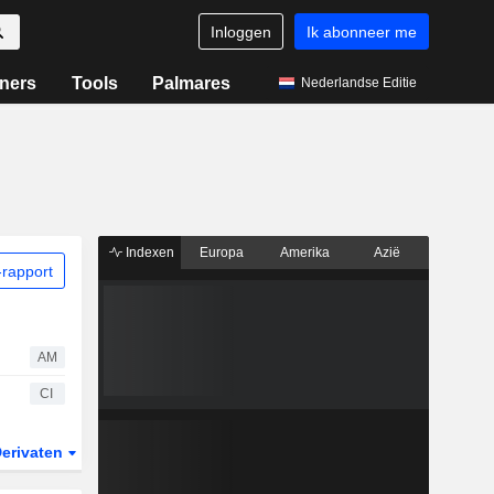
Inloggen
Ik abonneer me
ners
Tools
Palmares
Nederlandse Editie
Indexen
Europa
Amerika
Azië
rapport
AM
CI
erivaten