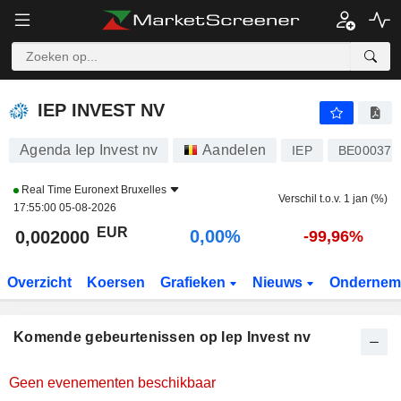
IEP INVEST NV
0,002000
€
0,00%
IEP INVEST NV
Agenda Iep Invest nv
Aandelen
IEP
BE000374
Real Time
Euronext Bruxelles
Verschil t.o.v. 1 jan (%)
17:55:00 05-08-2026
EUR
0,00%
0,002000
-99,96%
Overzicht
Koersen
Grafieken
Nieuws
Ondernem
Komende gebeurtenissen op Iep Invest nv
Geen evenementen beschikbaar