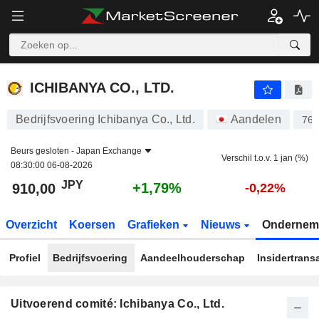
ICHIBANYA CO., LTD.
910,00
¥
+1,79%
ICHIBANYA CO., LTD.
Bedrijfsvoering Ichibanya Co., Ltd.
Aandelen
76
Beurs gesloten -
Japan Exchange
Verschil t.o.v. 1 jan (%)
08:30:00 06-08-2026
JPY
+1,79%
910,00
-0,22%
Overzicht
Koersen
Grafieken
Nieuws
Ondernem
Profiel
Bedrijfsvoering
Aandeelhouderschap
Insidertrans
Uitvoerend comité: Ichibanya Co., Ltd.