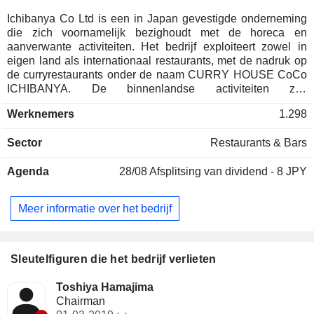
Ichibanya Co Ltd is een in Japan gevestigde onderneming
die zich voornamelijk bezighoudt met de horeca en
aanverwante activiteiten. Het bedrijf exploiteert zowel in
eigen land als internationaal restaurants, met de nadruk op
de curryrestaurants onder de naam CURRY HOUSE CoCo
ICHIBANYA. De binnenlandse activiteiten zijn
onderverdeeld in eigen vestigingen en franchisewinkels
Werknemers
1.298
(FC-winkels). Het bedrijf begeleidt de FC-winkels bij het
winkelbeheer en verkoopt producten zoals ingrediënten,
Sector
Restaurants & Bars
verbruiksartikelen en winkelapparatuur die in de winkels
worden gebruikt. Daarnaast verhuurt het zijn handelsmerken
Agenda
28/08
Afsplitsing van dividend - 8 JPY
aan voedingsmiddelenfabrikanten. De buitenlandse
activiteiten omvatten de ontwikkeling van winkels via
geconsolideerde dochterondernemingen, gelieerde
Meer informatie over het bedrijf
ondernemingen en andere lokale bedrijven, en genereren
inkomsten uit de verkoop van goederen en royalty's.
Sleutelfiguren die het bedrijf verlieten
Toshiya Hamajima
Chairman