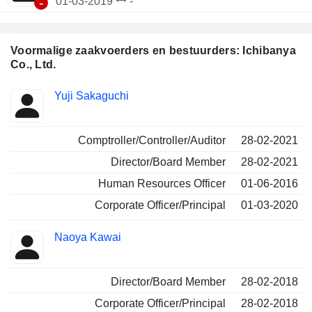
-
01-03-2019
-
Voormalige zaakvoerders en bestuurders: Ichibanya
Co., Ltd.
Beklede
Yuji Sakaguchi
Insider
functies
Comptroller/Controller/Auditor
28-02-2021
Director/Board Member
28-02-2021
Human Resources Officer
01-06-2016
Corporate Officer/Principal
01-03-2020
Naoya Kawai
Director/Board Member
28-02-2018
Corporate Officer/Principal
28-02-2018