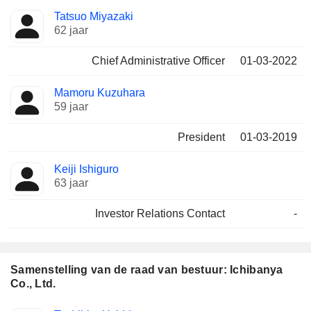
Beklede
Tatsuo Miyazaki
Bedrijfsleider
functies
62 jaar
Chief Administrative Officer
01-03-2022
Mamoru Kuzuhara
59 jaar
President
01-03-2019
Keiji Ishiguro
63 jaar
Investor Relations Contact
-
Samenstelling van de raad van bestuur: Ichibanya
Co., Ltd.
Bestuurder
Raden