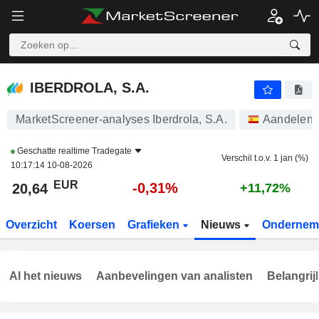
IBERDROLA, S.A.
20,64
€
-0,31%
IBERDROLA, S.A.
MarketScreener-analyses Iberdrola, S.A.
Aandelen
Geschatte realtime
Tradegate
Verschil t.o.v. 1 jan (%)
10:17:14 10-08-2026
EUR
-0,31%
20,64
+11,72%
Overzicht
Koersen
Grafieken
Nieuws
Ondernem
Al het nieuws
Aanbevelingen van analisten
Belangrij