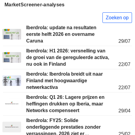
MarketScreener-analyses
Zoeken op
Iberdrola: update na resultaten
eerste helft 2026 en overname
Caruna
29/07
Iberdrola: H1 2026: versnelling van
de groei van de gereguleerde activa,
nu ook in Finland
22/07
Iberdrola: Iberdrola breidt uit naar
Finland met hoogwaardige
netwerkactiva
22/07
Iberdrola: Q1 26: Lagere prijzen en
heffingen drukken op Iberia, maar
Networks compenseert
29/04
Iberdrola: FY25: Solide
onderliggende prestaties zonder
verrassingen, 2026 ziet er
25/02