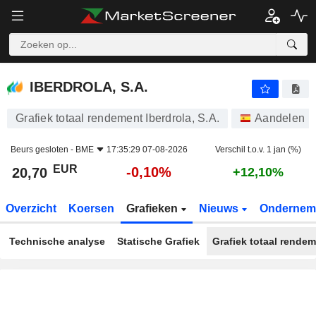
IBERDROLA, S.A.
20,70
€
-0,10%
IBERDROLA, S.A.
Grafiek totaal rendement Iberdrola, S.A.
Aandelen
Beurs gesloten -
BME
17:35:29 07-08-2026
Verschil t.o.v. 1 jan (%)
EUR
-0,10%
20,70
+12,10%
Overzicht
Koersen
Grafieken
Nieuws
Ondernem
Technische analyse
Statische Grafiek
Grafiek totaal rende