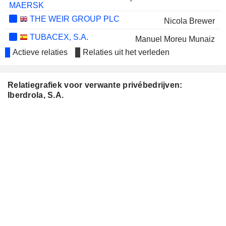
MAERSK
THE WEIR GROUP PLC
Nicola Brewer
TUBACEX, S.A.
Manuel Moreu Munaiz
Actieve relaties
Relaties uit het verleden
Xabier Sagredo Ormaza
NEOENERGIA
José Ignacio Sánchez Galán
S.A.
Relatiegrafiek voor verwante privébedrijven:
José Sáinz Armada
Iberdrola, S.A.
Santiago Matías Martínez Garrido
Daniel Alcain López
Mario José Ruiz-Tagle Larrain
ARTECHE LANTEGI
Luis Javier Aranaz Zuza
ELKARTEA, S.A.
HELIOS RE
José Luis del Valle Doblado
SOCIMI, S.A.
GRENERGY
María Merry del Val Mariátegui
RENOVABLES, S.A.