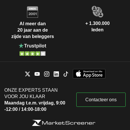
Services
Rafael Mateu de Ros Cerezo
Real Academia
Santiago Matías Martínez Garrido
+ 1.300.000
de Jurisprudencia
Al meer dan
y Legislación
leden
20 jaar aan de
Santiago Martínez Lage
zijde van beleggers
Gerardo Codes Calatrava
Gonzalo Pérez Fernández
Neoenergia
Mario José Ruiz-Tagle Larrain
Investimentos SA
Financial
Conglomerates
José Ignacio Sánchez Galán
Scottish Power Energy
ONZE EXPERTS STAAN
Armando Martínez Martínez
Networks Holdings
VOOR JOU KLAAR
Contacteer ons
Ltd.
Maandag t.e.m. vrijdag, 9:00
Miscellaneous
-12:00 / 14:00-18:00
Gonzalo Pérez Fernández
Belo Monte
Mario José Ruiz-Tagle Larrain
Participações SA