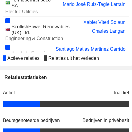
Mario José Ruiz-Tagle Larrain
SA
Electric Utilities
Xabier Viteri Solaun
ScottishPower Renewables
Charles Langan
(UK) Ltd.
Engineering & Construction
Santiago Matías Martínez Garrido
Iberdrola Energia
Gonzalo Pérez Fernández
Actieve relaties
Relaties uit het verleden
do Brasil Ltda.
Electric Utilities
Xabier de Irala Estévez
Relatiestatistieken
Confederación Española
José Luis Olivas Martínez
de Cajas de Ahorros SA
Miscellaneous Commercial
Actief
Inactief
Services
Francisco Javier Villalba Sánchez
Grupo Iberdrola
Ramón Castresana Sánchez
SA
Beursgenoteerde bedrijven
Bedrijven in privébezit
Electric Utilities
Mario José Ruiz-Tagle Larrain