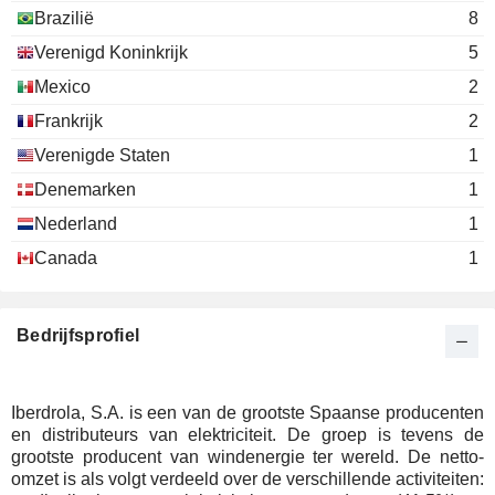
Brazilië
8
José Ignacio Berroeta Echevarría
Fundación Cotec
Verenigd Koninkrijk
5
José Ignacio Sánchez Galán
Mexico
2
José Ignacio Berroeta Echevarría
Frankrijk
Fundacion Museo
2
José Ignacio Sánchez Galán
Guggenheim de
Verenigde Staten
1
Bilbao
Denemarken
1
José Ignacio Berroeta Echevarría
Círculo de
Nederland
1
José Ignacio Sánchez Galán
Empresarios
Canada
1
Vascos
Víctor de Urrutia Vallejo
José Domingo de Ampuero y Osma
Bedrijfsprofiel
José Pablo Orbegozo Arroyo
Fundacion Iberdrola
José Ignacio Sánchez Galán
Iberdrola, S.A. is een van de grootste Spaanse producenten
Rafael Mateu de Ros Cerezo
en distributeurs van elektriciteit. De groep is tevens de
Madrid Lawyers
grootste producent van windenergie ter wereld. De netto-
Santiago Matías Martínez Garrido
Association
omzet is als volgt verdeeld over de verschillende activiteiten: