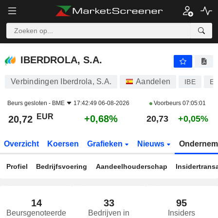
IBERDROLA, S.A.
20,72
€
+0,68%
IBERDROLA, S.A.
Verbindingen Iberdrola, S.A.
Aandelen
IBE
ES
Beurs gesloten -
BME
17:42:49 06-08-2026
Voorbeurs
07:05:01
EUR
+0,68%
20,72
20,73
+0,05%
Overzicht
Koersen
Grafieken
Nieuws
Ondernem
Profiel
Bedrijfsvoering
Aandeelhouderschap
Insidertrans
14
33
95
Beursgenoteerde
Bedrijven in
Insiders