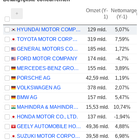
Omzet (Y-
Nettomarge
m
1)
(Y-1)
HYUNDAI MOTOR COMPANY
129 mld.
5,07%
TOYOTA MOTOR CORPORATION
319 mld.
7,59%
GENERAL MOTORS COMPANY
185 mld.
1,72%
FORD MOTOR COMPANY
174 mld.
-4,7%
MERCEDES-BENZ GROUP AG
155 mld.
3,89%
PORSCHE AG
42,59 mld.
1,19%
VOLKSWAGEN AG
378 mld.
2,07%
BMW AG
157 mld.
5,47%
MAHINDRA & MAHINDRA LIMITED
15,53 mld.
10,74%
HONDA MOTOR CO., LTD.
137 mld.
-1,94%
GEELY AUTOMOBILE HOLDINGS LIMITED
49,36 mld.
4,88%
SUZUKI MOTOR CORPORATION
39,58 mld.
6,98%