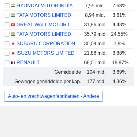
HYUNDAI MOTOR INDIA LIMITED
7,55 mld.
7,68%
TATA MOTORS LIMITED
8,94 mld.
3,61%
GREAT WALL MOTOR COMPANY LIMITED
31,86 mld.
4,43%
TATA MOTORS LIMITED
35,79 mld.
24,55%
SUBARU CORPORATION
30,09 mld.
1,9%
ISUZU MOTORS LIMITED
21,88 mld.
3,88%
RENAULT
68,01 mld.
-18,87%
Gemiddelde
104 mld.
3,69%
Gewogen gemiddelde per kap.
177 mld.
4,36%
Auto- en vrachtwagenfabrikanten - Andere