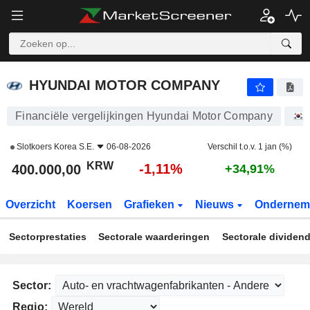
HYUNDAI MOTOR COMPANY
400.000,00
₩
-1,11%
HYUNDAI MOTOR COMPANY
Financiële vergelijkingen Hyundai Motor Company
Slotkoers
Korea S.E.
06-08-2026
Verschil t.o.v. 1 jan (%)
KRW
-1,11%
400.000,00
+34,91%
Overzicht
Koersen
Grafieken
Nieuws
Ondernem
Sectorprestaties
Sectorale waarderingen
Sectorale dividen
Sector:
Regio: