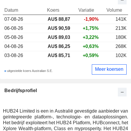
Datum
Koers
Variatie
Volume
07-08-26
AU$ 88,87
-1,90%
141K
06-08-26
AU$ 90,59
+1,75%
213K
05-08-26
AU$ 89,03
+3,22%
180K
04-08-26
AU$ 86,25
+0,63%
268K
03-08-26
AU$ 85,71
+0,59%
102K
Meer koersen
uitgestelde koers Australian S.E.
Bedrijfsprofiel
HUB24 Limited is een in Australië gevestigde aanbieder van
geïntegreerde platform-, technologie- en dataoplossingen.
Het bedrijf exploiteert het HUB24 Platform, HUBconnect, het
Xplore Wealth-platform, Class en myprosperity. Het HUB24