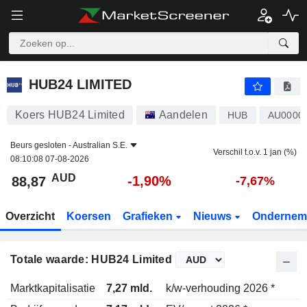
HUB24 LIMITED
88,87
$
-1,90%
HUB24 LIMITED
Koers HUB24 Limited
Aandelen
HUB
AU0000
Beurs gesloten -
Australian S.E.
Verschil t.o.v. 1 jan (%)
08:10:08 07-08-2026
AUD
-1,90%
88,87
-7,67%
Overzicht
Koersen
Grafieken
Nieuws
Ondernem
Totale waarde: HUB24 Limited
Marktkapitalisatie
7,27 mld.
k/w-verhouding 2026 *