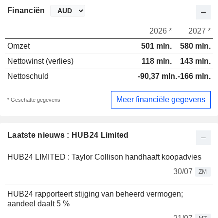
Financiën
2026 *
2027 *
Omzet
501 mln.
580 mln.
Nettowinst (verlies)
118 mln.
143 mln.
Nettoschuld
-90,37 mln.
-166 mln.
Meer financiële gegevens
* Geschatte gegevens
Laatste nieuws : HUB24 Limited
HUB24 LIMITED : Taylor Collison handhaaft koopadvies
30/07
ZM
HUB24 rapporteert stijging van beheerd vermogen;
aandeel daalt 5 %