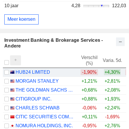
10 jaar
4,28
122,03
Meer koersen
Investment Banking & Brokerage Services -
Andere
Verschil
Varia. 5d.
V
(%)
HUB24 LIMITED
-1,90%
+4,30%
MORGAN STANLEY
+1,21%
+2,81%
+
THE GOLDMAN SACHS GROUP, INC.
+0,68%
+2,08%
+
CITIGROUP INC.
+0,88%
+1,93%
+
CHARLES SCHWAB
-0,06%
+2,24%
+
CITIC SECURITIES COMPANY LIMITED
+0,11%
-1,69%
NOMURA HOLDINGS, INC.
-0,95%
+2,76%
+