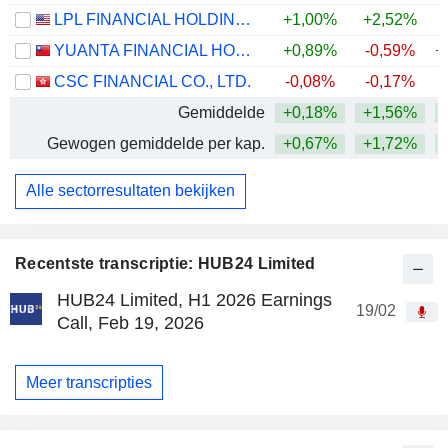
LPL FINANCIAL HOLDINGS INC.
+1,00%
+2,52%
YUANTA FINANCIAL HOLDING CO., LTD.
+0,89%
-0,59%
+
CSC FINANCIAL CO., LTD.
-0,08%
-0,17%
Gemiddelde
+0,18%
+1,56%
+
Gewogen gemiddelde per kap.
+0,67%
+1,72%
+
Alle sectorresultaten bekijken
Recentste transcriptie: HUB24 Limited
HUB24 Limited, H1 2026 Earnings
19/02
Call, Feb 19, 2026
Meer transcripties