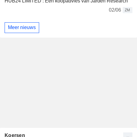
HUB24 LIMITED : Een koopadvies van Jarden Research
02/06
ZM
Meer nieuws
Koersen