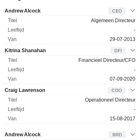
Bedrijfsleider
Titel
Leeftijd
Van
Andrew Alcock
CEO
Algemeen Directeur
-
29-07-2013
Kitrina Shanahan
DFI
Financieel Directeur/CFO
-
07-09-2020
Craig Lawrenson
COO
Operationeel Directeur
-
15-08-2017
Bestuurder
Titel
Leeftijd
Van
Andrew Alcock
BRD