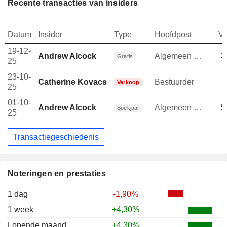
Recente transacties van insiders
Datum
Insider
Type
Hoofdpost
V
19-12-
Andrew Alcock
Algemeen directeur
3
Gratis
25
23-10-
Catherine Kovacs
Bestuurder
Verkoop
25
01-10-
Andrew Alcock
Algemeen directeur
5
Boekjaar
25
Transactiegeschiedenis
Noteringen en prestaties
1 dag
-1,90%
1 week
+4,30%
Lopende maand
+4,30%