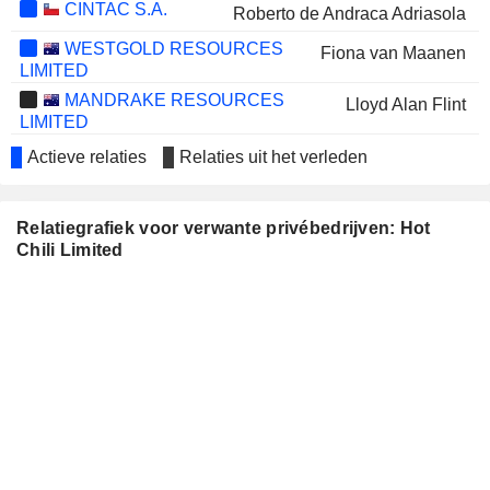
CINTAC S.A.
Roberto de Andraca Adriasola
WESTGOLD RESOURCES
Fiona van Maanen
LIMITED
MANDRAKE RESOURCES
Lloyd Alan Flint
LIMITED
GRAND GULF ENERGY
Lloyd Alan Flint
Actieve relaties
Relaties uit het verleden
LIMITED
TITAN MINERALS LIMITED
Melanie Leighton
Relatiegrafiek voor verwante privébedrijven: Hot
PANTORO GOLD LIMITED
Stuart Mathews
Chili Limited
Fiona van Maanen
ECOGRAF LIMITED
John Hearne
GREAT BOULDER
Melanie Leighton
RESOURCES LIMITED
John Beeson
AUMEGA METALS LTD
Nicole Adshead-Bell
Carol Marinkovich