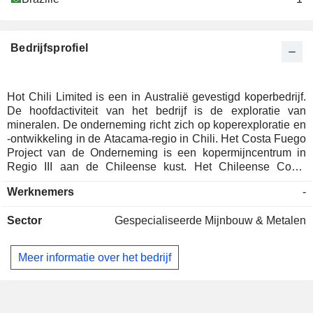
Bedrijfsprofiel
Hot Chili Limited is een in Australië gevestigd koperbedrijf.
De hoofdactiviteit van het bedrijf is de exploratie van
mineralen. De onderneming richt zich op koperexploratie en
-ontwikkeling in de Atacama-regio in Chili. Het Costa Fuego
Project van de Onderneming is een kopermijncentrum in
Regio III aan de Chileense kust. Het Chileense Costa
Fuego-koper-goudproject aan de kust omvat de afzettingen
Werknemers
-
Cortadera, Productora en San Antonio. De Cortadera-
afzetting is gericht op de ontdekking van koper-goud in Chili.
Sector
Gespecialiseerde Mijnbouw & Metalen
Productora is een koper-goudproject in een vergevorderd
stadium. Het El Fuego koperproject omvat twee historische
ondergrondse mijnen, waaronder San Antonio en Valentina.
Meer informatie over het bedrijf
De volledige dochterondernemingen van het bedrijf zijn
Sociedad Minera El Corazon Limitada, Sociedad Minera
Los Mantos SpA, Sociedad Minera Frontera SpA en
Sociedad Minera Bandera SpA.