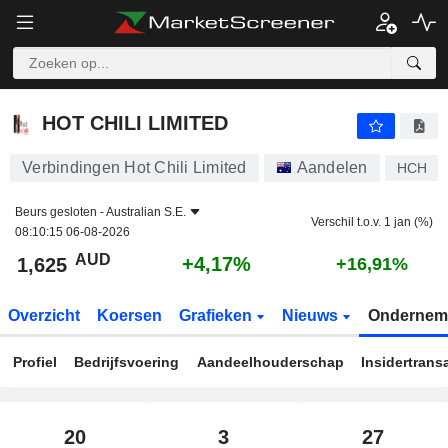
HOT CHILI LIMITED
1,625
$
+4,17%
HOT CHILI LIMITED
Verbindingen Hot Chili Limited
Aandelen
HCH
Beurs gesloten -
Australian S.E.
Verschil t.o.v. 1 jan (%)
08:10:15 06-08-2026
AUD
+4,17%
1,625
+16,91%
Overzicht
Koersen
Grafieken
Nieuws
Ondernem
Profiel
Bedrijfsvoering
Aandeelhouderschap
Insidertrans
20
3
27