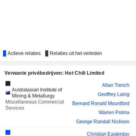
Ryan Finkelstein
OSISKO GOLD GROUP INC.
Stephen Quin
TDG GOLD CORP.
Stephen Quin
INDUSTRIAL MINERALS LTD
Melanie Leighton
BRAVO MINING CORP.
Stephen Quin
Actieve relaties
Relaties uit het verleden
Verwante privébedrijven: Hot Chili Limited
Allan Trench
Australasian Institute of
Geoffrey Laing
Mining & Metallurgy
Miscellaneous Commercial
Bernard Ronald Mountford
Services
Warren Potma
George Randall Nickson
Christian Easterday