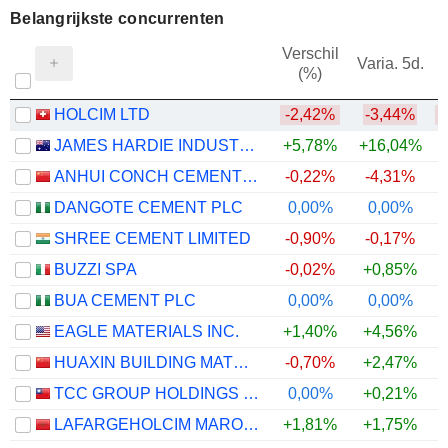
Belangrijkste concurrenten
Verschil
Varia. 5d.
(%)
1
HOLCIM LTD
-2,42%
-3,44%
JAMES HARDIE INDUSTRIES PLC
+5,78%
+16,04%
+
ANHUI CONCH CEMENT COMPANY LIMITED
-0,22%
-4,31%
DANGOTE CEMENT PLC
0,00%
0,00%
SHREE CEMENT LIMITED
-0,90%
-0,17%
BUZZI SPA
-0,02%
+0,85%
BUA CEMENT PLC
0,00%
0,00%
EAGLE MATERIALS INC.
+1,40%
+4,56%
HUAXIN BUILDING MATERIALS GROUP CO., LTD.
-0,70%
+2,47%
+
TCC GROUP HOLDINGS CO., LTD.
0,00%
+0,21%
LAFARGEHOLCIM MAROC S.A.
+1,81%
+1,75%