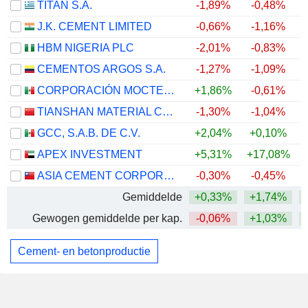
TITAN S.A.
-1,89%
-0,48%
J.K. CEMENT LIMITED
-0,66%
-1,16%
HBM NIGERIA PLC
-2,01%
-0,83%
CEMENTOS ARGOS S.A.
-1,27%
-1,09%
CORPORACIÓN MOCTEZUMA, S.A.B. DE C.V.
+1,86%
-0,61%
TIANSHAN MATERIAL CO., LTD.
-1,30%
-1,04%
GCC, S.A.B. DE C.V.
+2,04%
+0,10%
APEX INVESTMENT
+5,31%
+17,08%
+
ASIA CEMENT CORPORATION
-0,30%
-0,45%
Gemiddelde
+0,33%
+1,74%
Gewogen gemiddelde per kap.
-0,06%
+1,03%
Cement- en betonproductie