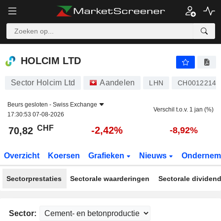
HOLCIM LTD
70,82
CHF
-2,42%
HOLCIM LTD
Sector Holcim Ltd
Aandelen
LHN
CH00122140
Beurs gesloten -
Swiss Exchange
Verschil t.o.v. 1 jan (%)
17:30:53 07-08-2026
CHF
-2,42%
70,82
-8,92%
Overzicht
Koersen
Grafieken
Nieuws
Ondernem
Sectorprestaties
Sectorale waarderingen
Sectorale dividen
Sector: