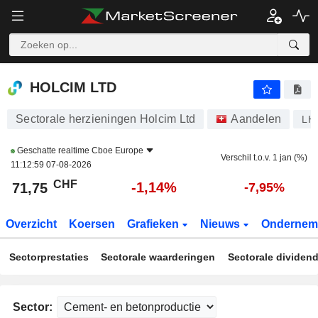
HOLCIM LTD
71,75
CHF
-1,14%
HOLCIM LTD
Sectorale herzieningen Holcim Ltd
Aandelen
LH
Geschatte realtime
Cboe Europe
Verschil t.o.v. 1 jan (%)
11:12:59 07-08-2026
CHF
-1,14%
71,75
-7,95%
Overzicht
Koersen
Grafieken
Nieuws
Ondernem
Sectorprestaties
Sectorale waarderingen
Sectorale dividen
Sector: