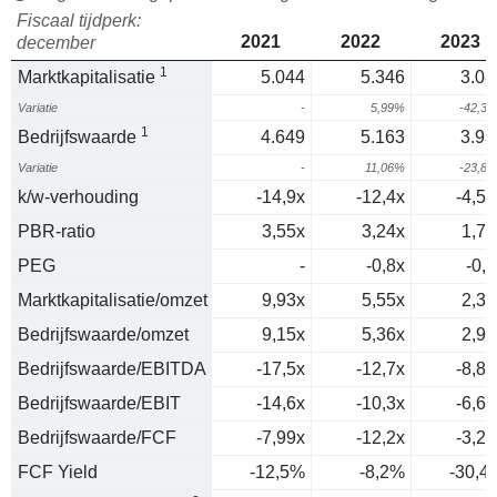
Fiscaal tijdperk:
2021
2022
2023
december
1
Marktkapitalisatie
5.044
5.346
3.08
Variatie
-
5,99%
-42,3
1
Bedrijfswaarde
4.649
5.163
3.93
Variatie
-
11,06%
-23,8
k/w-verhouding
-14,9x
-12,4x
-4,58
PBR-ratio
3,55x
3,24x
1,72
PEG
-
-0,8x
-0,1
Marktkapitalisatie/omzet
9,93x
5,55x
2,34
Bedrijfswaarde/omzet
9,15x
5,36x
2,98
Bedrijfswaarde/EBITDA
-17,5x
-12,7x
-8,83
Bedrijfswaarde/EBIT
-14,6x
-10,3x
-6,61
Bedrijfswaarde/FCF
-7,99x
-12,2x
-3,29
FCF Yield
-12,5%
-8,2%
-30,4