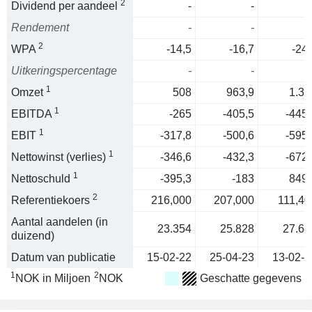
2
Dividend per aandeel
-
-
Rendement
-
-
2
WPA
-14,5
-16,7
-24,
Uitkeringspercentage
-
-
1
Omzet
508
963,9
1.32
1
EBITDA
-265
-405,5
-445,
1
EBIT
-317,8
-500,6
-595,
1
Nettowinst (verlies)
-346,6
-432,3
-672,
1
Nettoschuld
-395,3
-183
849,
2
Referentiekoers
216,000
207,000
111,40
Aantal aandelen (in
23.354
25.828
27.68
duizend)
Datum van publicatie
15-02-22
25-04-23
13-02-2
1
2
NOK in Miljoen
NOK
Geschatte gegevens