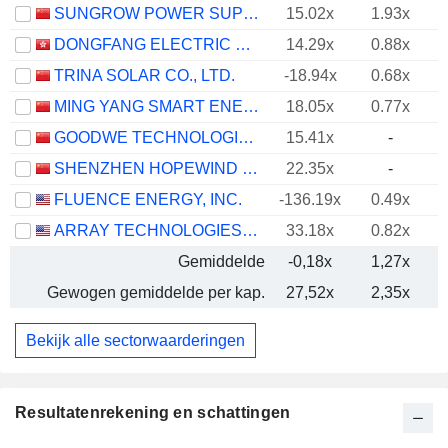
SUNGROW POWER SUPPLY CO., LTD.
15.02x
1.93x
DONGFANG ELECTRIC CORPORATION LIMITED
14.29x
0.88x
TRINA SOLAR CO., LTD.
-18.94x
0.68x
MING YANG SMART ENERGY GROUP LIMITED
18.05x
0.77x
GOODWE TECHNOLOGIES CO., LTD.
15.41x
-
SHENZHEN HOPEWIND ELECTRIC CO., LTD.
22.35x
-
FLUENCE ENERGY, INC.
-136.19x
0.49x
ARRAY TECHNOLOGIES, INC.
33.18x
0.82x
Gemiddelde
-0,18x
1,27x
Gewogen gemiddelde per kap.
27,52x
2,35x
Bekijk alle sectorwaarderingen
Resultatenrekening en schattingen