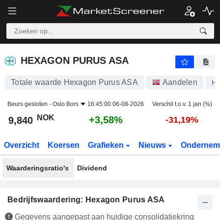
HEXAGON PURUS ASA
9,840
kr
+3,58%
HEXAGON PURUS ASA
Totale waarde Hexagon Purus ASA
Aandelen
H
Beurs gesloten -
Oslo Bors
16:45:00 06-08-2026
Verschil t.o.v. 1 jan (%)
NOK
+3,58%
9,840
-31,19%
Overzicht
Koersen
Grafieken
Nieuws
Ondernem
Waarderingsratio's
Dividend
Bedrijfswaardering: Hexagon Purus ASA
Gegevens aangepast aan huidige consolidatiekring