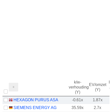
k/w-
B
EV/omzet
verhouding
/
(Y)
(Y)
HEXAGON PURUS ASA
-0.61x
1.87x
SIEMENS ENERGY AG
35.59x
2.7x