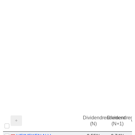
Dividendrendement
Dividendren
v
(N)
(N+1)