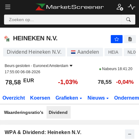
HEINEKEN N.V.
78,58
€
-1,03%
HEINEKEN N.V.
Dividend Heineken N.V.
Aandelen
HEIA
NL00
Beurs gesloten -
Euronext Amsterdam
Nabeurs
18:41:20
17:55:00 06-08-2026
EUR
-1,03%
78,58
78,55
-0,04%
Overzicht
Koersen
Grafieken
Nieuws
Ondernem
Waarderingsratio's
Dividend
WPA & Dividend: Heineken N.V.