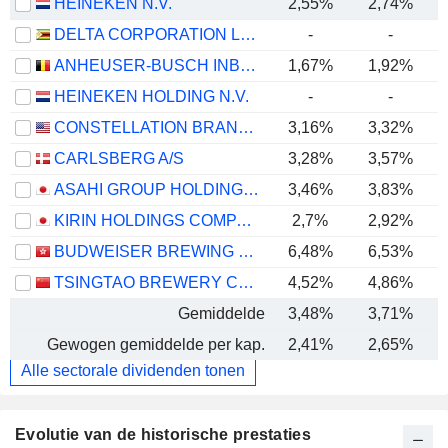
HEINEKEN N.V.
2,55%
2,74%
DELTA CORPORATION LIMITED
-
-
ANHEUSER-BUSCH INBEV SA/NV
1,67%
1,92%
HEINEKEN HOLDING N.V.
-
-
CONSTELLATION BRANDS, INC.
3,16%
3,32%
CARLSBERG A/S
3,28%
3,57%
ASAHI GROUP HOLDINGS, LTD.
3,46%
3,83%
KIRIN HOLDINGS COMPANY, LIMITED
2,7%
2,92%
BUDWEISER BREWING COMPANY APAC LIMITED
6,48%
6,53%
TSINGTAO BREWERY COMPANY LIMITED
4,52%
4,86%
Gemiddelde
3,48%
3,71%
Gewogen gemiddelde per kap.
2,41%
2,65%
Alle sectorale dividenden tonen
Evolutie van de historische prestaties