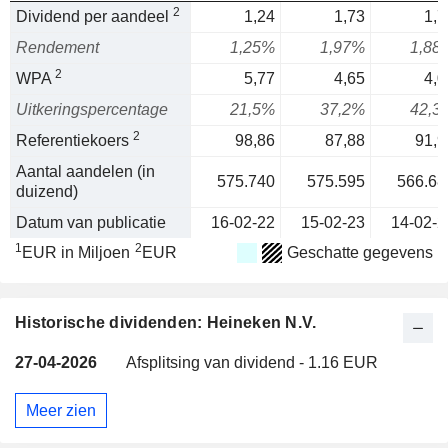
2
Dividend per aandeel
1,24
1,73
1,7
Rendement
1,25%
1,97%
1,88
2
WPA
5,77
4,65
4,0
Uitkeringspercentage
21,5%
37,2%
42,3
2
Referentiekoers
98,86
87,88
91,9
Aantal aandelen (in
575.740
575.595
566.68
duizend)
Datum van publicatie
16-02-22
15-02-23
14-02-2
1
2
EUR in Miljoen
EUR
Geschatte gegevens
Historische dividenden: Heineken N.V.
27-04-2026
Afsplitsing van dividend - 1.16 EUR
Meer zien