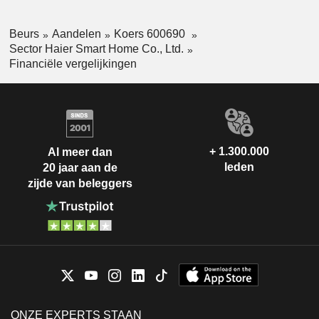
Beurs
Aandelen
Koers 600690
Sector Haier Smart Home Co., Ltd.
Financiële vergelijkingen
+ 1.300.000
Al meer dan
leden
20 jaar aan de
zijde van beleggers
ONZE EXPERTS STAAN