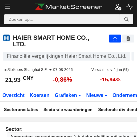
HAIER SMART HOME CO., LTD.
21,93
¥
-0,86
HAIER SMART HOME CO.,
LTD.
Financiële vergelijkingen Haier Smart Home Co., Ltd.
Slotkoers
Shanghai S.E.
07-08-2026
Verschil t.o.v. 1 jan (%)
CNY
-0,86%
21,93
-15,94%
Overzicht
Koersen
Grafieken
Nieuws
Ondernem
Sectorprestaties
Sectorale waarderingen
Sectorale dividen
Sector: