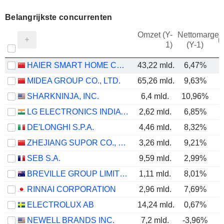
Belangrijkste concurrenten
Omzet (Y-
Nettomarge
m
1)
(Y-1)
HAIER SMART HOME CO., LTD.
43,22 mld.
6,47%
MIDEA GROUP CO., LTD.
65,26 mld.
9,63%
SHARKNINJA, INC.
6,4 mld.
10,96%
LG ELECTRONICS INDIA LIMITED
2,62 mld.
6,85%
DE'LONGHI S.P.A.
4,46 mld.
8,32%
ZHEJIANG SUPOR CO., LTD.
3,26 mld.
9,21%
SEB S.A.
9,59 mld.
2,99%
BREVILLE GROUP LIMITED
1,11 mld.
8,01%
RINNAI CORPORATION
2,96 mld.
7,69%
ELECTROLUX AB
14,24 mld.
0,67%
NEWELL BRANDS INC.
7,2 mld.
-3,96%