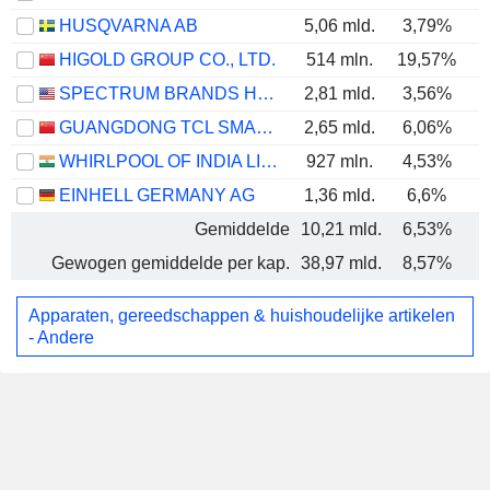
HUSQVARNA AB
5,06 mld.
3,79%
HIGOLD GROUP CO., LTD.
514 mln.
19,57%
SPECTRUM BRANDS HOLDINGS, INC.
2,81 mld.
3,56%
GUANGDONG TCL SMART HOME APPLIANCES CO., LTD.
2,65 mld.
6,06%
WHIRLPOOL OF INDIA LIMITED
927 mln.
4,53%
EINHELL GERMANY AG
1,36 mld.
6,6%
Gemiddelde
10,21 mld.
6,53%
Gewogen gemiddelde per kap.
38,97 mld.
8,57%
Apparaten, gereedschappen & huishoudelijke artikelen
- Andere